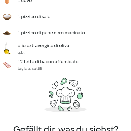
1 uovo
1 pizzico di sale
1 pizzico di pepe nero macinato
olio extravergine di oliva
q.b.
12 fette di bacon affumicato
tagliate sottili
Gefällt dir, was du siehst?