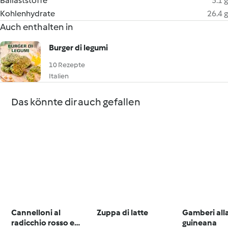
Ballaststoffe
5.1 g
Kohlenhydrate
26.4 g
Auch enthalten in
Burger di legumi
10 Rezepte
Italien
Das könnte dir auch gefallen
Cannelloni al
Zuppa di latte
Gamberi all
radicchio rosso e
guineana