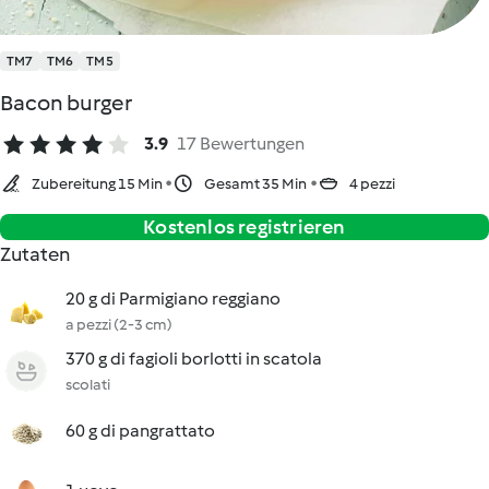
TM7
TM6
TM5
Bacon burger
3.9
17 Bewertungen
Zubereitung 15 Min
Gesamt 35 Min
4 pezzi
Kostenlos registrieren
Zutaten
20 g di Parmigiano reggiano
a pezzi (2-3 cm)
370 g di fagioli borlotti in scatola
scolati
60 g di pangrattato