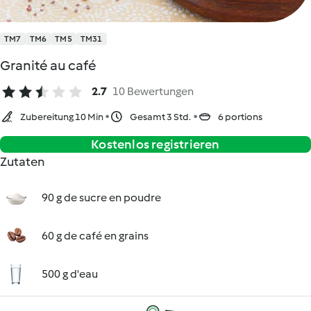
TM7
TM6
TM5
TM31
Granité au café
2.7
10 Bewertungen
Zubereitung 10 Min
Gesamt 3 Std.
6 portions
Kostenlos registrieren
Zutaten
90 g de sucre en poudre
60 g de café en grains
500 g d'eau