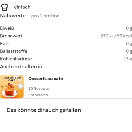
einfach
Nährwerte
pro 1 portion
Eiweiß
0 g
Brennwert
253 kJ / 59 kcal
Fett
0 g
Ballaststoffe
0 g
Kohlenhydrate
15 g
Auch enthalten in
Desserts au café
10 Rezepte
Frankreich
Das könnte dir auch gefallen