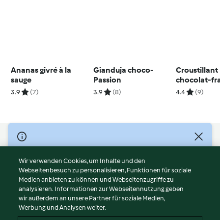
Ananas givré à la
Gianduja choco-
Croustillant
sauge
Passion
chocolat-f
3.9
(7)
3.9
(8)
4.4
(9)
© Copyright 2026
Nutzungsbedingungen
Wir verwenden Cookies, um Inhalte und den
Webseitenbesuch zu personalisieren, Funktionen für soziale
Datenschutzrichtlinien
Medien anbieten zu können und Webseitenzugriffe zu
Disclaimer
analysieren. Informationen zur Webseitennutzung geben
Impressum
wir außerdem an unsere Partner für soziale Medien,
Werbung und Analysen weiter.
Cookies