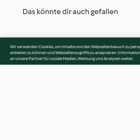
Das könnte dir auch gefallen
Wir verwenden Cookies, um Inhalte und den Webseitenbesuch zu person
anbieten zu können und Webseitenzugriffe zu analysieren. Informati
an unsere Partner für soziale Medien, Werbung und Analysen weiter.
Lasagne-style Courgette Bake
Italian Ditalini Ve
4.5
(8)
4.5
(21)