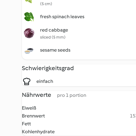
(5 cm)
fresh spinach leaves
red cabbage
sliced (5 mm)
sesame seeds
Schwierigkeitsgrad
einfach
Nährwerte
pro 1 portion
Eiweiß
Brennwert
15
Fett
Kohlenhydrate