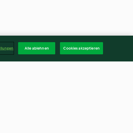
ellungen
Alle ablehnen
Cookies akzeptieren
Mango Salad
Potato Curry (Ala Hodi)
4.2
(6)