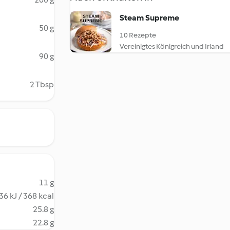
Steam Supreme
50 g
10 Rezepte
Vereinigtes Königreich und Irland
90 g
2 Tbsp
11 g
36 kJ / 368 kcal
25.8 g
22.8 g