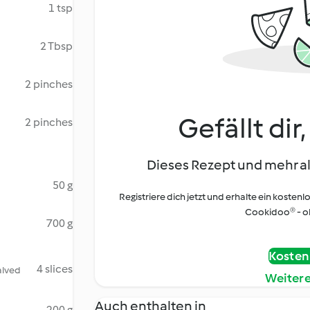
1 tsp
2 Tbsp
2 pinches
Gefällt dir
2 pinches
Dieses Rezept und mehr al
50 g
Registriere dich jetzt und erhalte ein kostenl
Cookidoo® - oh
700 g
Kostenl
4 slices
halved
Weiter
Auch enthalten in
200 g