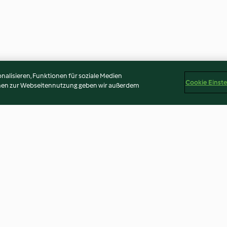
alisieren, Funktionen für soziale Medien
Cookie Einst
onen zur Webseitennutzung geben wir außerdem
getable Soup
Thai Salmon Parcels with
Asparagus and 
Jasmine Rice
3.9
(52)
4.3
(7)