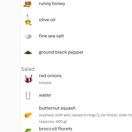
runny honey
olive oil
fine sea salt
ground black pepper
Salad
red onions
halved
water
butternut squash
washed, with skin, sliced in rings (1 cm thick), then 
(approx. 400 g)
broccoli florets