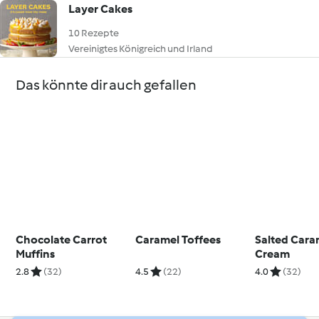
Layer Cakes
10 Rezepte
Vereinigtes Königreich und Irland
Das könnte dir auch gefallen
Chocolate Carrot
Caramel Toffees
Salted Cara
Muffins
Cream
2.8
(32)
4.5
(22)
4.0
(32)