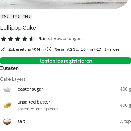
TM7
TM6
TM5
Lollipop Cake
4.3
31 Bewertungen
Zubereitung 40 Min
Gesamt 2 Std. 10 Min
14 slices
Kostenlos registrieren
Zutaten
Cake Layers
caster sugar
400 g
unsalted butter
400 g
softened, cut in pieces
salt
½ tsp