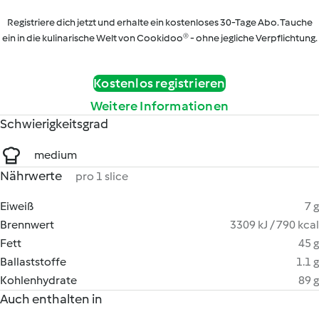
Registriere dich jetzt und erhalte ein kostenloses 30-Tage Abo. Tauche
ein in die kulinarische Welt von Cookidoo® - ohne jegliche Verpflichtung.
Kostenlos registrieren
Weitere Informationen
Schwierigkeitsgrad
medium
Nährwerte
pro 1 slice
Eiweiß
7 g
Brennwert
3309 kJ / 790 kcal
Fett
45 g
Ballaststoffe
1.1 g
Kohlenhydrate
89 g
Auch enthalten in