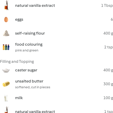
natural vanilla extract
1 Tbsp
eggs
6
self-raising flour
400 g
food colouring
2 tsp
pink and green
Filling and Topping
caster sugar
400 g
unsalted butter
300 g
softened, cut in pieces
milk
100 g
natural vanilla extract
1 tsp