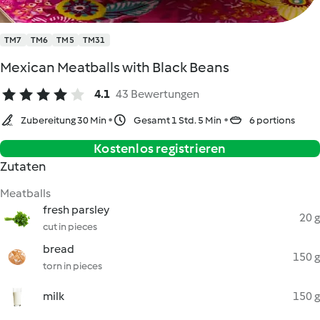
TM7
TM6
TM5
TM31
Mexican Meatballs with Black Beans
4.1
43 Bewertungen
Zubereitung 30 Min
Gesamt 1 Std. 5 Min
6 portions
Kostenlos registrieren
Zutaten
Meatballs
fresh parsley
20 g
cut in pieces
bread
150 g
torn in pieces
milk
150 g