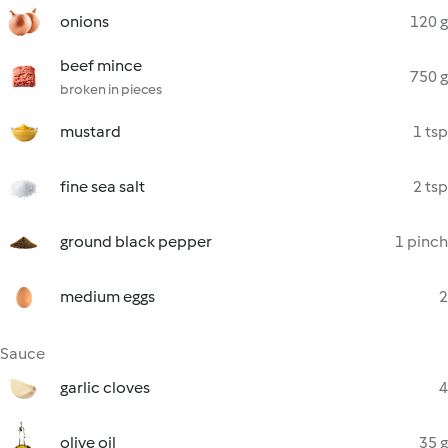
onions
120 g
beef mince
750 g
broken in pieces
mustard
1 tsp
fine sea salt
2 tsp
ground black pepper
1 pinch
medium eggs
2
Sauce
garlic cloves
4
olive oil
35 g