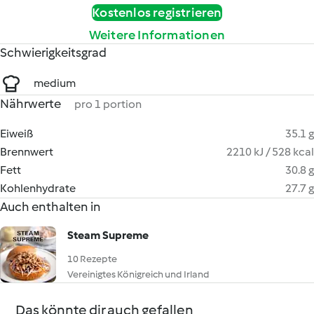
Kostenlos registrieren
Weitere Informationen
Schwierigkeitsgrad
medium
Nährwerte
pro 1 portion
Eiweiß
35.1 g
Brennwert
2210 kJ / 528 kcal
Fett
30.8 g
Kohlenhydrate
27.7 g
Auch enthalten in
Steam Supreme
10 Rezepte
Vereinigtes Königreich und Irland
Das könnte dir auch gefallen