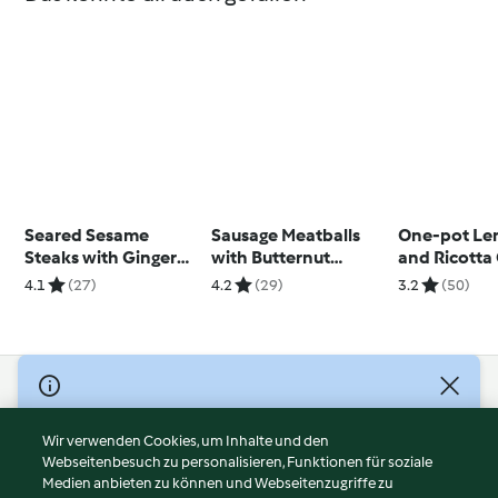
Seared Sesame
Sausage Meatballs
One-pot Lem
Steaks with Ginger
with Butternut
and Ricotta
Chopped Salad and
Squash & Potatoes
Pasta
4.1
(27)
4.2
(29)
3.2
(50)
Lime Couscous
© Copyright 2026
Nutzungsbedingungen
Wir verwenden Cookies, um Inhalte und den
Webseitenbesuch zu personalisieren, Funktionen für soziale
Datenschutzrichtlinien
Medien anbieten zu können und Webseitenzugriffe zu
Disclaimer