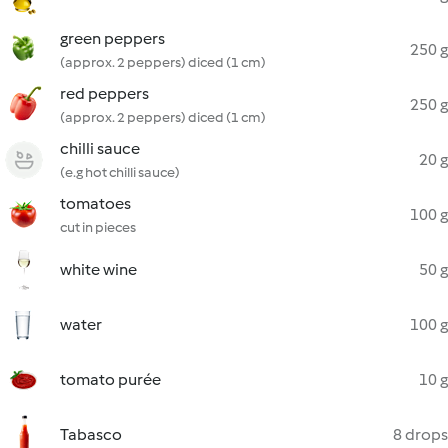
green peppers
250 g
(approx. 2 peppers) diced (1 cm)
red peppers
250 g
(approx. 2 peppers) diced (1 cm)
chilli sauce
20 g
(e.g hot chilli sauce)
tomatoes
100 g
cut in pieces
white wine
50 g
water
100 g
tomato purée
10 g
Tabasco
8 drops