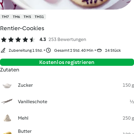
TM7
TM6
TM5
TM31
Rentier-Cookies
4.3
253 Bewertungen
Zubereitung 1 Std.
Gesamt 2 Std. 40 Min
24 Stück
Kostenlos registrieren
Zutaten
Zucker
150 g
Vanilleschote
½
Mehl
250 g
Butter