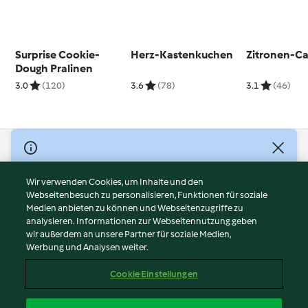
Surprise Cookie-
Herz-Kastenkuchen
Zitronen-C
Dough Pralinen
3.0
(120)
3.6
(78)
3.1
(46)
© Copyright 2026
Nutzungsbedingungen
Wir verwenden Cookies, um Inhalte und den
Webseitenbesuch zu personalisieren, Funktionen für soziale
Datenschutzrichtlinien
Medien anbieten zu können und Webseitenzugriffe zu
Disclaimer
analysieren. Informationen zur Webseitennutzung geben
Impressum
wir außerdem an unsere Partner für soziale Medien,
Werbung und Analysen weiter.
Cookies
Inhalt melden
Cookie Einstellungen
Abo kündigen
Vertrag widerrufen