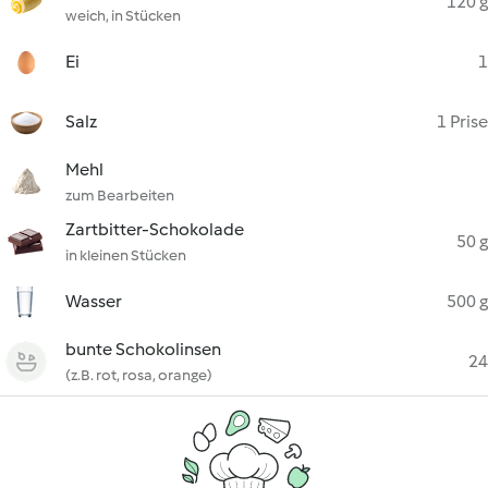
120 g
weich, in Stücken
Ei
1
Salz
1 Prise
Mehl
zum Bearbeiten
Zartbitter-Schokolade
50 g
in kleinen Stücken
Wasser
500 g
bunte Schokolinsen
24
(z.B. rot, rosa, orange)