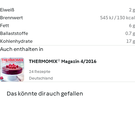
Eiweiß
2 g
Brennwert
545 kJ / 130 kcal
Fett
6 g
Ballaststoffe
0.7 g
Kohlenhydrate
17 g
Auch enthalten in
THERMOMIX® Magazin 4/2016
24 Rezepte
Deutschland
Das könnte dir auch gefallen