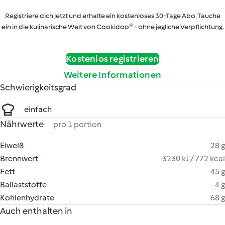
Registriere dich jetzt und erhalte ein kostenloses 30-Tage Abo. Tauche
ein in die kulinarische Welt von Cookidoo® - ohne jegliche Verpflichtung.
Kostenlos registrieren
Weitere Informationen
Schwierigkeitsgrad
einfach
Nährwerte
pro 1 portion
Eiweiß
28 g
Brennwert
3230 kJ / 772 kcal
Fett
45 g
Ballaststoffe
4 g
Kohlenhydrate
68 g
Auch enthalten in