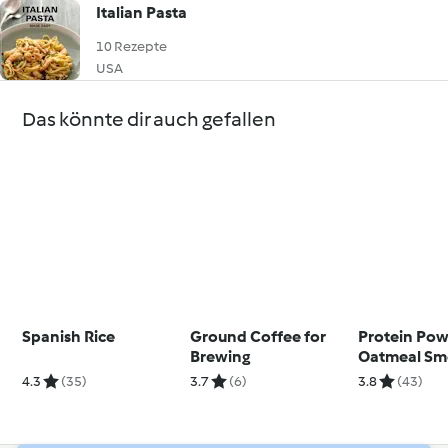
Italian Pasta
10 Rezepte
USA
Das könnte dir auch gefallen
Spanish Rice
Ground Coffee for
Protein Po
Brewing
Oatmeal Sm
4.3
(35)
3.7
(6)
3.8
(43)