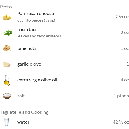
Pesto
Parmesan cheese
2 ½ oz
cut into pieces (½ in.)
fresh basil
2 oz
leaves and tender stems
pine nuts
1 oz
garlic clove
1
extra virgin olive oil
4 oz
salt
1 pinch
Tagliatelle and Cooking
water
42 ½ oz