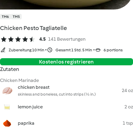
TM6
TM5
Chicken Pesto Tagliatelle
4.5
141 Bewertungen
Zubereitung 10 Min
Gesamt 1 Std. 5 Min
6 portions
Kostenlos registrieren
Zutaten
Chicken Marinade
chicken breast
24 oz
skinless and boneless, cut into strips (½ in.)
lemon juice
2 oz
paprika
1 tsp