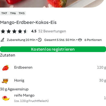
TM7
TM6
TM5
Mango-Erdbeer-Kokos-Eis
4.5
52 Bewertungen
Zubereitung 20 Min
Gesamt 5 Std. 50 Min
6 Portionen
Kostenlos registrieren
Zutaten
Erdbeeren
120 g
Honig
30 g
30 g Agavensirup
reife Mango
1
(ca. 120 g Fruchtfleisch)