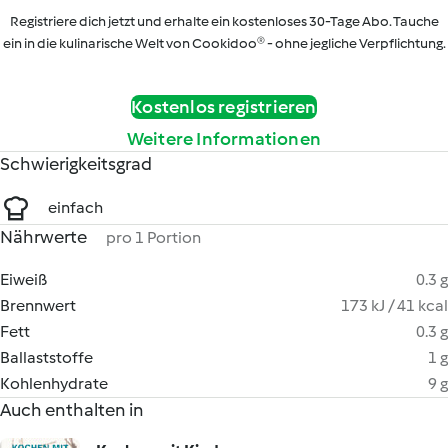
Registriere dich jetzt und erhalte ein kostenloses 30-Tage Abo. Tauche
ein in die kulinarische Welt von Cookidoo® - ohne jegliche Verpflichtung.
Kostenlos registrieren
Weitere Informationen
Schwierigkeitsgrad
einfach
Nährwerte
pro 1 Portion
Eiweiß
0.3 g
Brennwert
173 kJ / 41 kcal
Fett
0.3 g
Ballaststoffe
1 g
Kohlenhydrate
9 g
Auch enthalten in