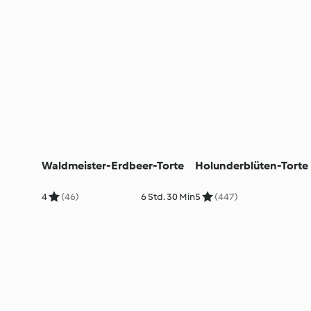
Waldmeister-Erdbeer-Torte
Holunderblüten-Torte
4
(46)
6 Std. 30 Min
5
(447)