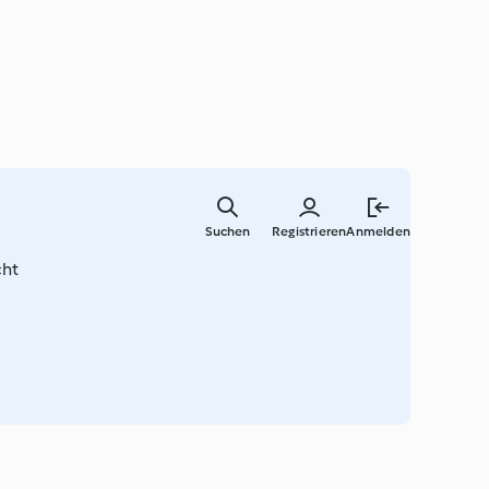
Springe
zum
Suchen
Registrieren
Anmelden
Hauptinha
cht