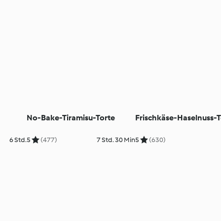
No-Bake-Tiramisu-Torte
Frischkäse-Haselnuss-T
6 Std.
5
(477)
7 Std. 30 Min
5
(630)