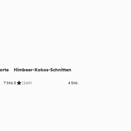
orte
Himbeer-Kokos-Schnitten
7 Std.
3
(160)
4 Std.