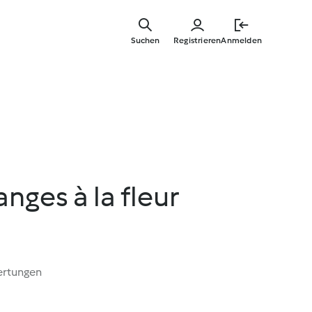
Springe
zum
Suchen
Registrieren
Anmelden
Hauptinha
nges à la fleur
ertungen