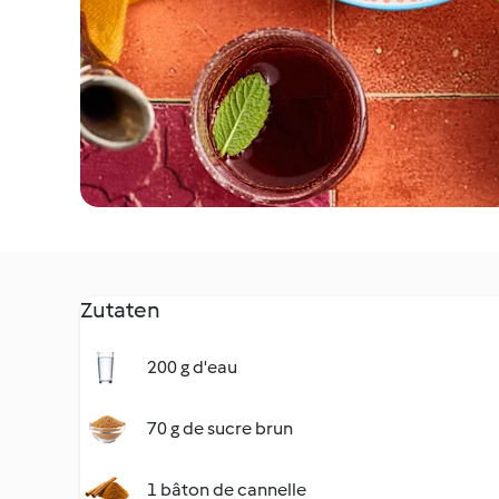
Zutaten
200 g d'eau
70 g de sucre brun
1 bâton de cannelle