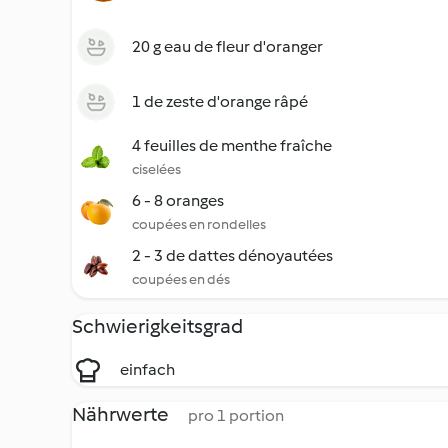
20 g eau de fleur d'oranger
1 de zeste d'orange râpé
4 feuilles de menthe fraîche
ciselées
6 - 8 oranges
coupées en rondelles
2 - 3 de dattes dénoyautées
coupées en dés
Schwierigkeitsgrad
einfach
Nährwerte
pro 1 portion