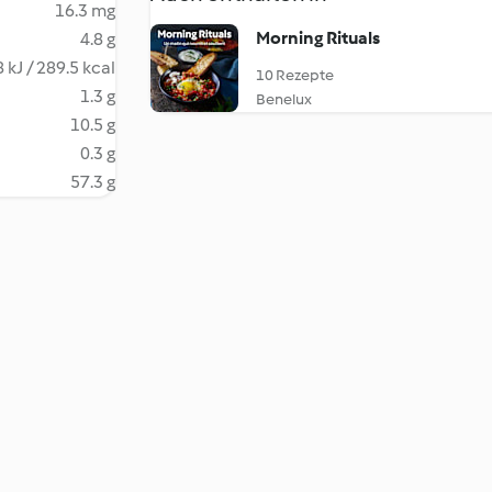
16.3 mg
Morning Rituals
4.8 g
 kJ / 289.5 kcal
10 Rezepte
1.3 g
Benelux
10.5 g
0.3 g
57.3 g