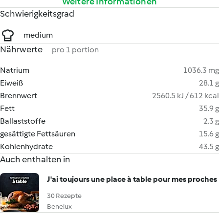
Weitere Informationen
Schwierigkeitsgrad
medium
Nährwerte
pro 1 portion
Natrium
1036.3 mg
Eiweiß
28.1 g
Brennwert
2560.5 kJ / 612 kcal
Fett
35.9 g
Ballaststoffe
2.3 g
gesättigte Fettsäuren
15.6 g
Kohlenhydrate
43.5 g
Auch enthalten in
J'ai toujours une place à table pour mes proches
30 Rezepte
Benelux