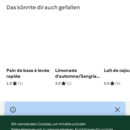
Das könnte dir auch gefallen
Pain de base à levée
Limonade
Lait de cajo
rapide
d'automne/Sangria
vierge
1.0
(1)
3.0
(1)
5.0
(4)
© Copyright 2026
Nutzungsbedingungen
Wir verwenden Cookies, um Inhalte und den
Webseitenbesuch zu personalisieren, Funktionen für soziale