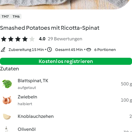
TM7
TM6
Smashed Potatoes mit Ricotta-Spinat
4.0
29 Bewertungen
Zubereitung 15 Min
Gesamt 45 Min
6 Portionen
Kostenlos registrieren
Zutaten
Blattspinat, TK
500 g
aufgetaut
Zwiebeln
100 g
halbiert
Knoblauchzehen
2
Olivenöl