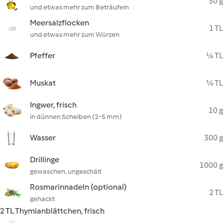
30 g
und etwas mehr zum Beträufeln
Meersalzflocken
1 TL
und etwas mehr zum Würzen
Pfeffer
¼ TL
Muskat
¼ TL
Ingwer, frisch
10 g
in dünnen Scheiben (2-5 mm)
Wasser
300 g
Drillinge
1000 g
gewaschen, ungeschält
Rosmarinnadeln (optional)
2 TL
gehackt
2 TL Thymianblättchen, frisch