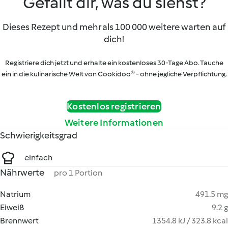
Gefällt dir, was du siehst?
Dieses Rezept und mehr als 100 000 weitere warten auf
dich!
Registriere dich jetzt und erhalte ein kostenloses 30-Tage Abo. Tauche
ein in die kulinarische Welt von Cookidoo® - ohne jegliche Verpflichtung.
Kostenlos registrieren
Weitere Informationen
Schwierigkeitsgrad
einfach
Nährwerte
pro 1 Portion
Natrium
491.5 mg
Eiweiß
9.2 g
Brennwert
1354.8 kJ / 323.8 kcal