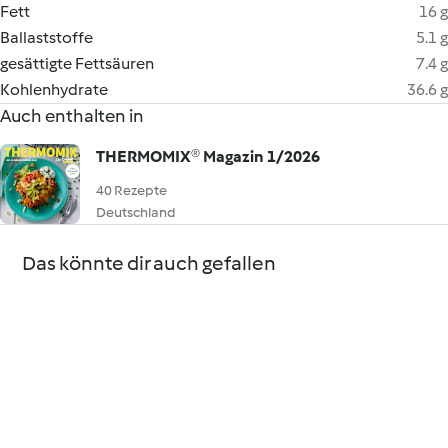
Fett
16 g
Ballaststoffe
5.1 g
gesättigte Fettsäuren
7.4 g
Kohlenhydrate
36.6 g
Auch enthalten in
THERMOMIX® Magazin 1/2026
40 Rezepte
Deutschland
Das könnte dir auch gefallen