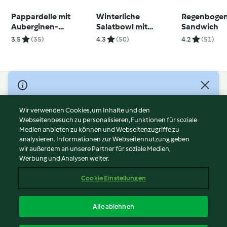
Pappardelle mit
Winterliche
Regenboge
Auberginen-
Salatbowl mit
Sandwich
Tomatensauce und
Avocadocreme und
3.5
(35)
4.3
(50)
4.2
(51)
Garnelen
Räucherlachs
© Copyright 2026
Nutzungsbedingungen
Wir verwenden Cookies, um Inhalte und den
Webseitenbesuch zu personalisieren, Funktionen für soziale
Datenschutzrichtlinien
Medien anbieten zu können und Webseitenzugriffe zu
Disclaimer
analysieren. Informationen zur Webseitennutzung geben
Impressum
wir außerdem an unsere Partner für soziale Medien,
Werbung und Analysen weiter.
Cookies
Inhalt melden
Cookie Einstellungen
Abo kündigen
Vertrag widerrufen
Alle ablehnen
Erklärung zur Barrierefreiheit