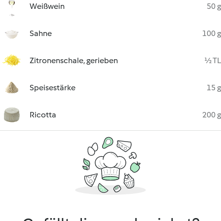
Weißwein
50 g
Sahne
100 g
Zitronenschale, gerieben
½ TL
Speisestärke
15 g
Ricotta
200 g