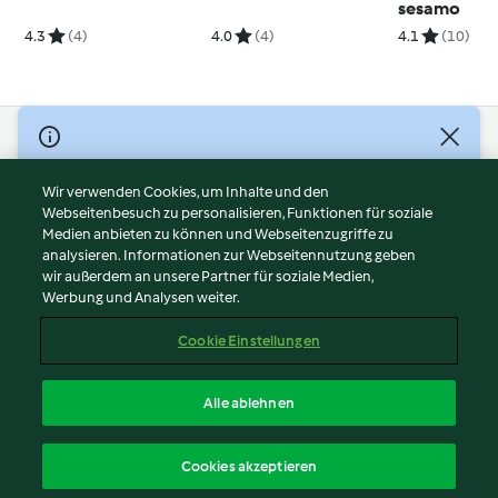
sesamo
4.3
(4)
4.0
(4)
4.1
(10)
© Copyright 2026
Nutzungsbedingungen
Wir verwenden Cookies, um Inhalte und den
Webseitenbesuch zu personalisieren, Funktionen für soziale
Datenschutzrichtlinien
Medien anbieten zu können und Webseitenzugriffe zu
Disclaimer
analysieren. Informationen zur Webseitennutzung geben
Impressum
wir außerdem an unsere Partner für soziale Medien,
Werbung und Analysen weiter.
Cookies
Inhalt melden
Cookie Einstellungen
Abo kündigen
Vertrag widerrufen
Alle ablehnen
Erklärung zur Barrierefreiheit
Deutsch
Cookies akzeptieren