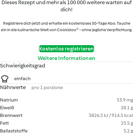
Dieses Rezept und mehr als 100 000 weitere warten auf
dich!
Registriere dich jetzt und erhalte ein kostenloses 30-Tage Abo. Tauche
ein in die kulinarische Welt von Cookidoo® - ohne jegliche Verpflichtung.
Kostenlos registrieren
Weitere Informationen
Schwierigkeitsgrad
einfach
Nährwerte
pro 1 porzione
Natrium
53.9 mg
Eiweiß
28.1 g
Brennwert
3826.5 kJ / 914.5 kcal
Fett
25.5 g
Ballaststoffe
5.2 g