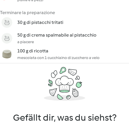
Terminare la preparazione
30 g di pistacchi tritati
50 g di crema spalmabile al pistacchio
a piacere
100 g di ricotta
mescolata con 1 cucchiaino di zucchero a velo
Gefällt dir, was du siehst?