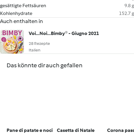
gesättigte Fettsäuren
9.8 g
Kohlenhydrate
152.7 g
Auch enthalten in
Voi...Noi...Bimby® - Giugno 2021
28 Rezepte
Italien
Das könnte dir auch gefallen
Pane di patate e noci
Casetta di Natale
Corona pasq