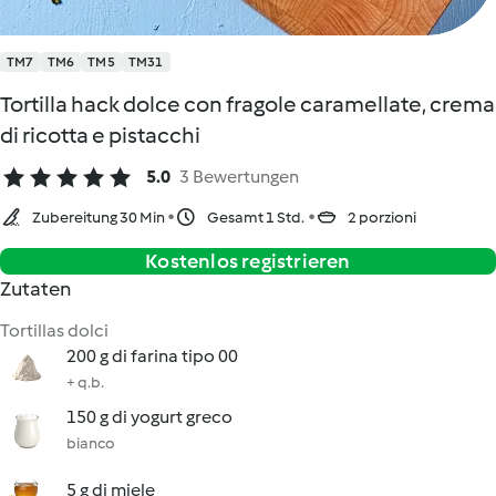
TM7
TM6
TM5
TM31
Tortilla hack dolce con fragole caramellate, crema
di ricotta e pistacchi
5.0
3 Bewertungen
Zubereitung 30 Min
Gesamt 1 Std.
2 porzioni
Kostenlos registrieren
Zutaten
Tortillas dolci
200 g di farina tipo 00
+ q.b.
150 g di yogurt greco
bianco
5 g di miele