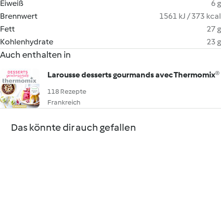
Eiweiß
6 g
Brennwert
1561 kJ / 373 kcal
Fett
27 g
Kohlenhydrate
23 g
Auch enthalten in
Larousse desserts gourmands avec Thermomix®
118 Rezepte
Frankreich
Das könnte dir auch gefallen