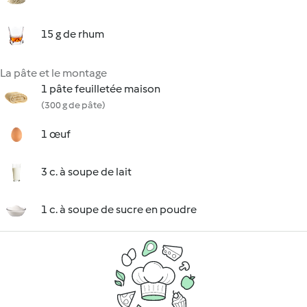
15 g de rhum
La pâte et le montage
1 pâte feuilletée maison
(300 g de pâte)
1 œuf
3 c. à soupe de lait
1 c. à soupe de sucre en poudre