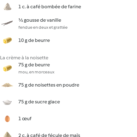
1 c. à café bombée de farine
½ gousse de vanille
fendue en deux et grattée
10 g de beurre
La crème à la noisette
75 g de beurre
mou, en morceaux
75 g de noisettes en poudre
75 g de sucre glace
1 œuf
2 c. à café de fécule de maïs