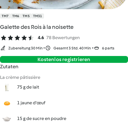
TM7
TM6
TM5
TM31
Galette des Rois à la noisette
4.6
78 Bewertungen
Zubereitung 30 Min
Gesamt 3 Std. 40 Min
6 parts
Kostenlos registrieren
Zutaten
La crème pâtissière
75 g de lait
1 jaune d'œuf
15 g de sucre en poudre