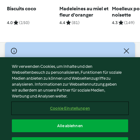
Biscuits coco
Madeleines au miel et
Moelleux po
fleur d'oranger
noisette
4.0
(150)
4.4
(81)
4.3
(149)
© Copyright 2026
Nutzungsbedingungen
Wir verwenden Cookies, um Inhalte und den
Webseitenbesuch zu personalisieren, Funktionen für soziale
Datenschutzrichtlinien
Medien anbieten zu können und Webseitenzugriffe zu
Disclaimer
analysieren. Informationen zur Webseitennutzung geben
Impressum
wir außerdem an unsere Partner für soziale Medien,
Werbung und Analysen weiter.
Cookies
Inhalt melden
Cookie Einstellungen
Abo kündigen
Vertrag widerrufen
Alle ablehnen
Erklärung zur Barrierefreiheit