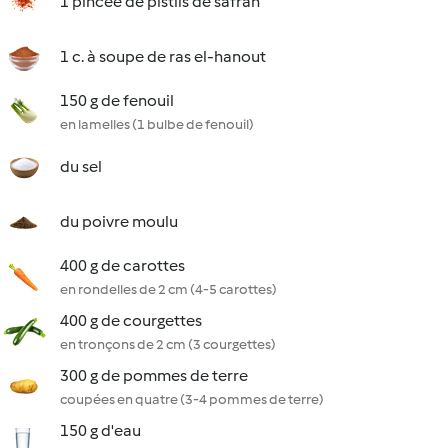
1 pincée de pistils de safran
1 c. à soupe de ras el-hanout
150 g de fenouil
en lamelles (1 bulbe de fenouil)
du sel
du poivre moulu
400 g de carottes
en rondelles de 2 cm (4-5 carottes)
400 g de courgettes
en tronçons de 2 cm (3 courgettes)
300 g de pommes de terre
coupées en quatre (3-4 pommes de terre)
150 g d'eau