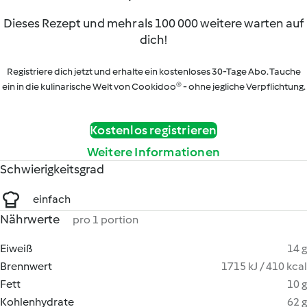
Dieses Rezept und mehr als 100 000 weitere warten auf
dich!
Registriere dich jetzt und erhalte ein kostenloses 30-Tage Abo. Tauche
ein in die kulinarische Welt von Cookidoo® - ohne jegliche Verpflichtung.
Kostenlos registrieren
Weitere Informationen
Schwierigkeitsgrad
einfach
Nährwerte
pro 1 portion
Eiweiß
14 g
Brennwert
1715 kJ / 410 kcal
Fett
10 g
Kohlenhydrate
62 g