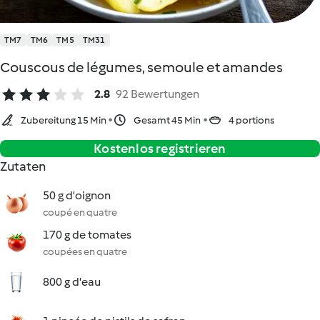
TM7
TM6
TM5
TM31
Couscous de légumes, semoule et amandes
2.8
92 Bewertungen
Zubereitung 15 Min
Gesamt 45 Min
4 portions
Kostenlos registrieren
Zutaten
50 g d'oignon
coupé en quatre
170 g de tomates
coupées en quatre
800 g d'eau