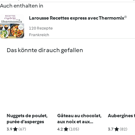
Auch enthalten in
Larousse Recettes express avec Thermomix®
120 Rezepte
Frankreich
Das könnte dir auch gefallen
Nuggets de poulet,
Gâteau au chocolat,
Aubergines 
purée d'asperges
aux noix et aux
bananes
3.9
(67)
4.2
(105)
3.7
(82)
caramélisées