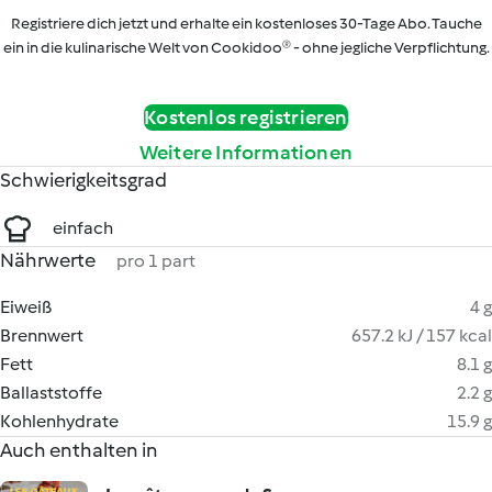
Registriere dich jetzt und erhalte ein kostenloses 30-Tage Abo. Tauche
ein in die kulinarische Welt von Cookidoo® - ohne jegliche Verpflichtung.
Kostenlos registrieren
Weitere Informationen
Schwierigkeitsgrad
einfach
Nährwerte
pro 1 part
Eiweiß
4 g
Brennwert
657.2 kJ / 157 kcal
Fett
8.1 g
Ballaststoffe
2.2 g
Kohlenhydrate
15.9 g
Auch enthalten in