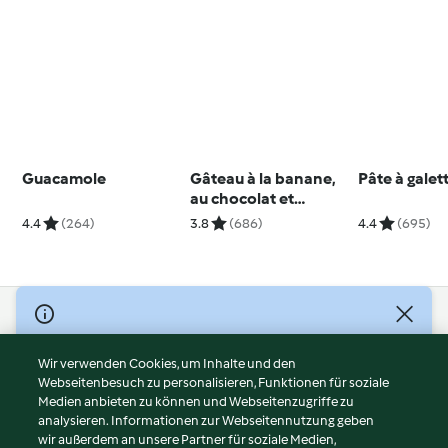
Guacamole
Gâteau à la banane,
Pâte à galet
au chocolat et
flocons d'avoine
4.4
(264)
3.8
(686)
4.4
(695)
© Copyright 2026
Nutzungsbedingungen
Wir verwenden Cookies, um Inhalte und den
Webseitenbesuch zu personalisieren, Funktionen für soziale
Datenschutzrichtlinien
Medien anbieten zu können und Webseitenzugriffe zu
Disclaimer
analysieren. Informationen zur Webseitennutzung geben
Impressum
wir außerdem an unsere Partner für soziale Medien,