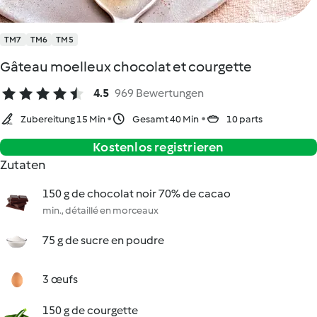
TM7
TM6
TM5
Gâteau moelleux chocolat et courgette
4.5
969 Bewertungen
Zubereitung 15 Min
Gesamt 40 Min
10 parts
Kostenlos registrieren
Zutaten
150 g de chocolat noir 70% de cacao
min., détaillé en morceaux
75 g de sucre en poudre
3 œufs
150 g de courgette