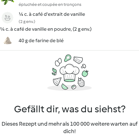
épluchée et coupée en tronçons
¼ c. à café d'extrait de vanille
(2 g env.)
¼ c. à café de vanille en poudre, (2 g env.)
40 g de farine de blé
Gefällt dir, was du siehst?
Dieses Rezept und mehr als 100 000 weitere warten auf
dich!