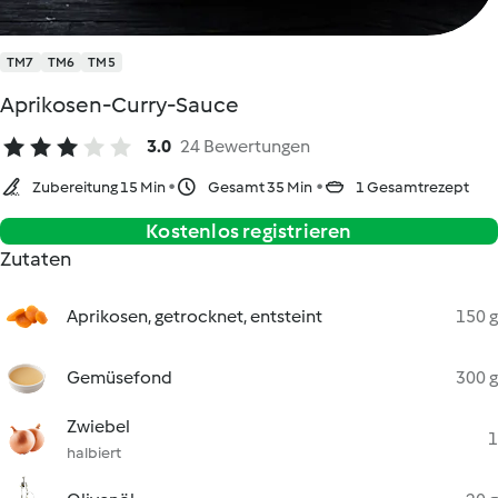
TM7
TM6
TM5
Aprikosen-Curry-Sauce
3.0
24 Bewertungen
Zubereitung 15 Min
Gesamt 35 Min
1 Gesamtrezept
Kostenlos registrieren
Zutaten
Aprikosen, getrocknet, entsteint
150 g
Gemüsefond
300 g
Zwiebel
1
halbiert