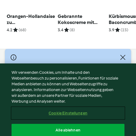
Orangen-Hollandaise
Gebrannte
Kürbismouss
zu
Kokoscreme mit
Baconcrumb
Weihnachtsgeflügel
kandiertem Ingwer
4.2
(68)
3.4
(8)
3.9
(23)
© Copyright 2026
Nutzungsbedingungen
Wir verwenden Cookies, um Inhalte und den
Webseitenbesuch zu personalisieren, Funktionen für soziale
Datenschutzrichtlinien
Medien anbieten zu können und Webseitenzugriffe zu
Disclaimer
analysieren. Informationen zur Webseitennutzung geben
Impressum
wir außerdem an unsere Partner für soziale Medien,
Werbung und Analysen weiter.
Cookies
Inhalt melden
Cookie Einstellungen
Abo kündigen
Vertrag widerrufen
Alle ablehnen
Erklärung zur Barrierefreiheit