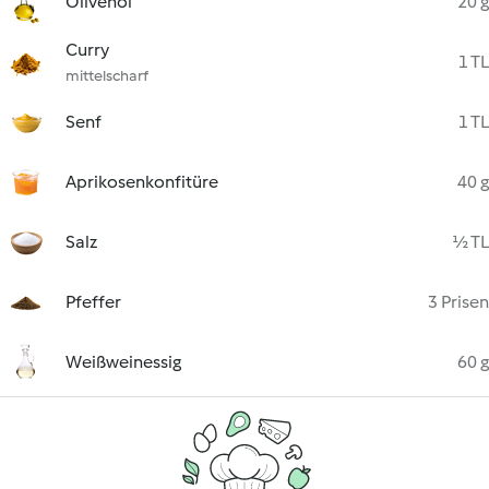
Olivenöl
20 g
Curry
1 TL
mittelscharf
Senf
1 TL
Aprikosenkonfitüre
40 g
Salz
½ TL
Pfeffer
3 Prisen
Weißweinessig
60 g