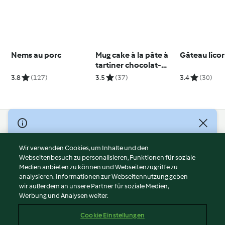
Nems au porc
Mug cake à la pâte à
Gâteau lico
tartiner chocolat-
noisette
3.8
(127)
3.5
(37)
3.4
(30)
© Copyright 2026
Nutzungsbedingungen
Wir verwenden Cookies, um Inhalte und den
Webseitenbesuch zu personalisieren, Funktionen für soziale
Datenschutzrichtlinien
Medien anbieten zu können und Webseitenzugriffe zu
Disclaimer
analysieren. Informationen zur Webseitennutzung geben
Impressum
wir außerdem an unsere Partner für soziale Medien,
Werbung und Analysen weiter.
Cookies
Inhalt melden
Cookie Einstellungen