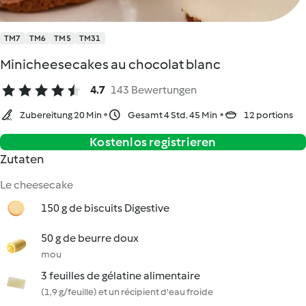
TM7
TM6
TM5
TM31
Minicheesecakes au chocolat blanc
4.7
143 Bewertungen
Zubereitung 20 Min
Gesamt 4 Std. 45 Min
12 portions
Kostenlos registrieren
Zutaten
Le cheesecake
150 g de biscuits Digestive
50 g de beurre doux
mou
3 feuilles de gélatine alimentaire
(1,9 g/feuille) et un récipient d'eau froide