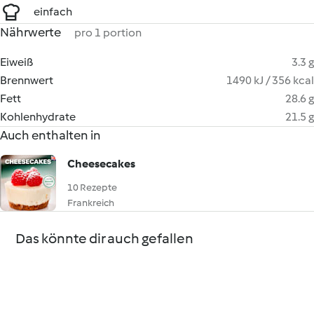
einfach
Nährwerte
pro 1 portion
Eiweiß
3.3 g
Brennwert
1490 kJ / 356 kcal
Fett
28.6 g
Kohlenhydrate
21.5 g
Auch enthalten in
Cheesecakes
10 Rezepte
Frankreich
Das könnte dir auch gefallen