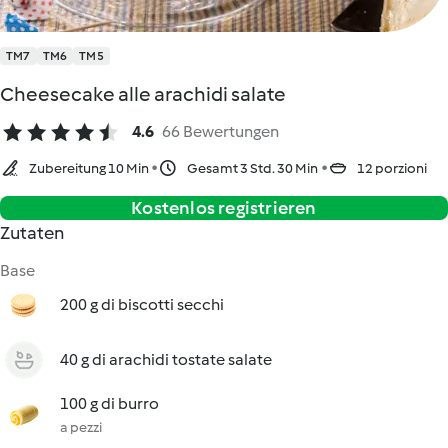
TM7
TM6
TM5
Cheesecake alle arachidi salate
4.6
66 Bewertungen
Zubereitung 10 Min
Gesamt 3 Std. 30 Min
12 porzioni
Kostenlos registrieren
Zutaten
Base
200 g di biscotti secchi
40 g di arachidi tostate salate
100 g di burro
a pezzi