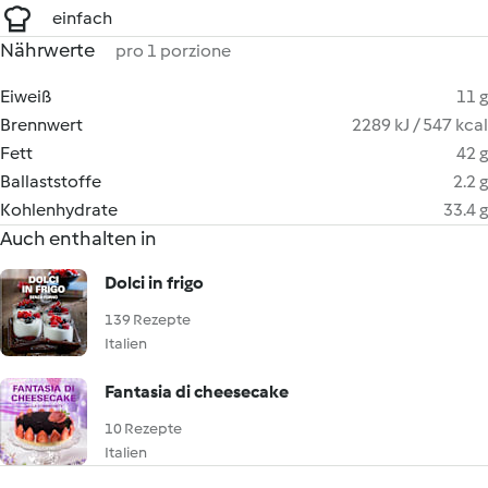
einfach
Nährwerte
pro 1 porzione
Eiweiß
11 g
Brennwert
2289 kJ / 547 kcal
Fett
42 g
Ballaststoffe
2.2 g
Kohlenhydrate
33.4 g
Auch enthalten in
Dolci in frigo
139 Rezepte
Italien
Fantasia di cheesecake
10 Rezepte
Italien