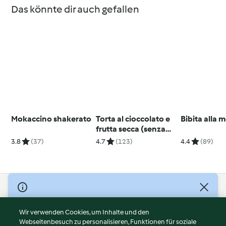
Das könnte dir auch gefallen
Mokaccino shakerato
Torta al cioccolato e
Bibita alla 
frutta secca (senza
glutine)
3.8
(37)
4.7
(123)
4.4
(89)
© Copyright 2026
Nutzungsbedingungen
Wir verwenden Cookies, um Inhalte und den
Webseitenbesuch zu personalisieren, Funktionen für soziale
Datenschutzrichtlinien