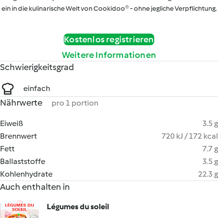
ein in die kulinarische Welt von Cookidoo® - ohne jegliche Verpflichtung.
Kostenlos registrieren
Weitere Informationen
Schwierigkeitsgrad
einfach
Nährwerte
pro 1 portion
Eiweiß
3.5 g
Brennwert
720 kJ / 172 kcal
Fett
7.7 g
Ballaststoffe
3.5 g
Kohlenhydrate
22.3 g
Auch enthalten in
Légumes du soleil