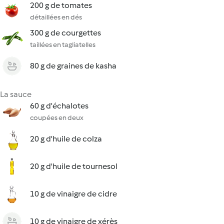
200 g de tomates
détaillées en dés
300 g de courgettes
taillées en tagliatelles
80 g de graines de kasha
La sauce
60 g d'échalotes
coupées en deux
20 g d'huile de colza
20 g d'huile de tournesol
10 g de vinaigre de cidre
10 g de vinaigre de xérès