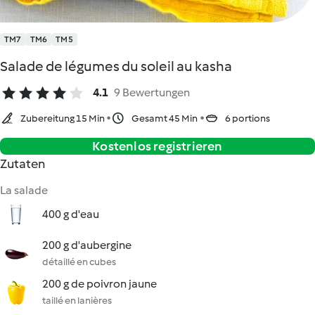
TM7
TM6
TM5
Salade de légumes du soleil au kasha
4.1
9 Bewertungen
Zubereitung 15 Min
Gesamt 45 Min
6 portions
Kostenlos registrieren
Zutaten
La salade
400 g d'eau
200 g d'aubergine
détaillé en cubes
200 g de poivron jaune
taillé en lanières