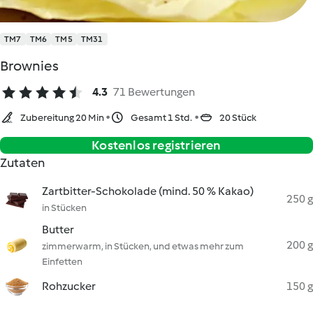
TM7
TM6
TM5
TM31
Brownies
4.3
71 Bewertungen
Zubereitung 20 Min
Gesamt 1 Std.
20 Stück
Kostenlos registrieren
Zutaten
Zartbitter-Schokolade (mind. 50 % Kakao)
250 g
in Stücken
Butter
200 g
zimmerwarm, in Stücken, und etwas mehr zum
Einfetten
Rohzucker
150 g