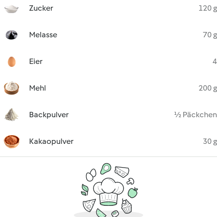
Zucker
120 g
Melasse
70 g
Eier
4
Mehl
200 g
Backpulver
½ Päckchen
Kakaopulver
30 g