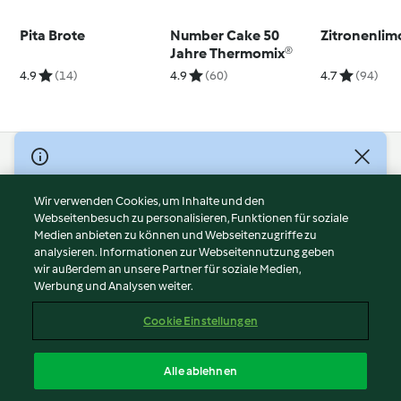
Pita Brote
Number Cake 50
Zitronenli
Jahre Thermomix®
4.9
(14)
4.9
(60)
4.7
(94)
© Copyright 2026
Nutzungsbedingungen
Wir verwenden Cookies, um Inhalte und den
Webseitenbesuch zu personalisieren, Funktionen für soziale
Datenschutzrichtlinien
Medien anbieten zu können und Webseitenzugriffe zu
Disclaimer
analysieren. Informationen zur Webseitennutzung geben
Impressum
wir außerdem an unsere Partner für soziale Medien,
Werbung und Analysen weiter.
Cookies
Inhalt melden
Cookie Einstellungen
Abo kündigen
Vertrag widerrufen
Alle ablehnen
Erklärung zur Barrierefreiheit