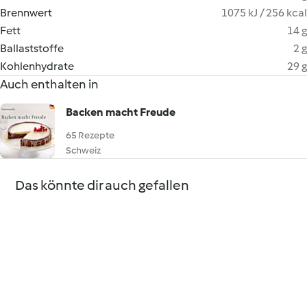
Brennwert
1075 kJ / 256 kcal
Fett
14 g
Ballaststoffe
2 g
Kohlenhydrate
29 g
Auch enthalten in
Backen macht Freude
65 Rezepte
Schweiz
Das könnte dir auch gefallen