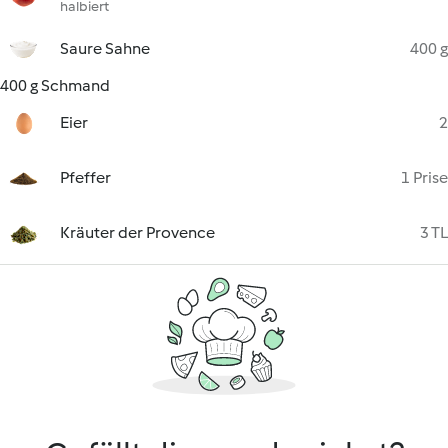
halbiert
Saure Sahne
400 g
400 g Schmand
Eier
2
Pfeffer
1 Prise
Kräuter der Provence
3 TL