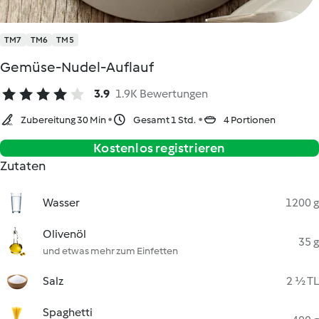
TM7
TM6
TM5
Gemüse-Nudel-Auflauf
3.9
1.9K Bewertungen
Zubereitung 30 Min
Gesamt 1 Std.
4 Portionen
Kostenlos registrieren
Zutaten
Wasser
1200 g
Olivenöl
35 g
und etwas mehr zum Einfetten
Salz
2 ½ TL
Spaghetti