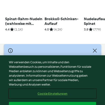
Spinat-Rahm-Nudeln
Brokkoli-Schinken-
Nudelauflau
(wahlweise mit
Auflauf
Spinat
krossem Speck)
4.4
(1.1K)
4.0
(4.2K)
3.8
(779)
© Copyright 2026
Nutzungsbedingungen
Wir verwenden Cookies, um Inhalte und den
Webseitenbesuch zu personalisieren, Funktionen für soziale
Datenschutzrichtlinien
Medien anbieten zu können und Webseitenzugriffe zu
Disclaimer
analysieren. Informationen zur Webseitennutzung geben
Impressum
wir außerdem an unsere Partner für soziale Medien,
Werbung und Analysen weiter.
Cookies
Inhalt melden
Cookie Einstellungen
Abo kündigen
Vertrag widerrufen