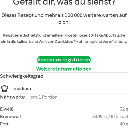
Gefällt dir, was du siehst?
Dieses Rezept und mehr als 100 000 weitere warten auf
dich!
Registriere dich jetzt und erhalte ein kostenloses 30-Tage Abo. Tauche
ein in die kulinarische Welt von Cookidoo® - ohne jegliche Verpflichtung.
Kostenlos registrieren
Weitere Informationen
Schwierigkeitsgrad
medium
Nährwerte
pro 1 Portion
Eiweiß
32 g
Brennwert
3409 kJ / 815 kcal
Fett
40 g