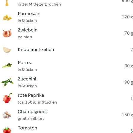
400 g
in der Mitte zerbrochen
Parmesan
120 g
in Stücken
Zwiebeln
70 g
halbiert
Knoblauchzehen
2
Porree
80 g
in Stücken
Zucchini
90 g
in Stücken
rote Paprika
1
(ca. 130 g), in Stücken
Champignons
150 g
große halbiert
Tomaten
3