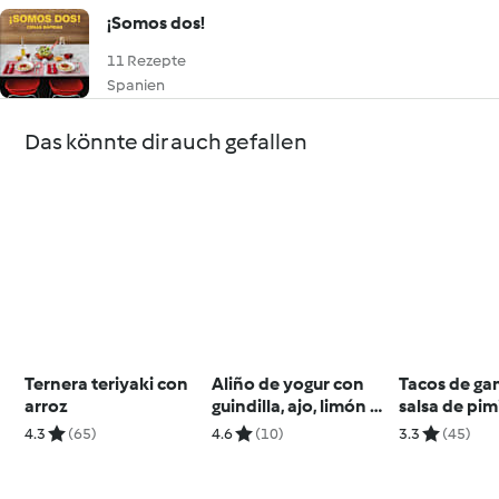
¡Somos dos!
11 Rezepte
Spanien
Das könnte dir auch gefallen
Ternera teriyaki con
Aliño de yogur con
Tacos de g
arroz
guindilla, ajo, limón y
salsa de pi
cilantro
4.3
(65)
4.6
(10)
3.3
(45)