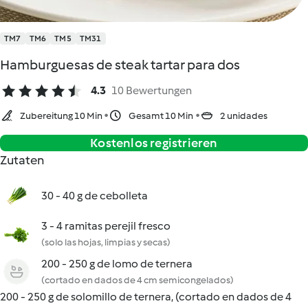
TM7
TM6
TM5
TM31
Hamburguesas de steak tartar para dos
4.3
10 Bewertungen
Zubereitung 10 Min
Gesamt 10 Min
2 unidades
Kostenlos registrieren
Zutaten
30 - 40 g de cebolleta
3 - 4 ramitas perejil fresco
(solo las hojas, limpias y secas)
200 - 250 g de lomo de ternera
(cortado en dados de 4 cm semicongelados)
200 - 250 g de solomillo de ternera, (cortado en dados de 4