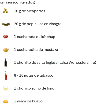
cm semicongelados)
10 g de alcaparras
20 g de pepinillos en vinagre
1 cucharada de kétchup
1 cucharadita de mostaza
1 chorrito de salsa inglesa (salsa Worcestershire)
8 - 10 gotas de tabasco
1 chorrito zumo de limón
1 yema de huevo