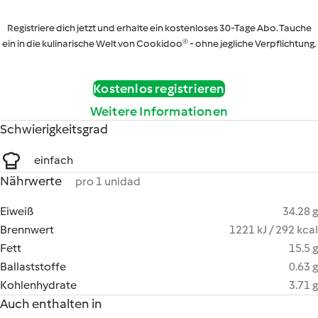
Registriere dich jetzt und erhalte ein kostenloses 30-Tage Abo. Tauche
ein in die kulinarische Welt von Cookidoo® - ohne jegliche Verpflichtung.
Kostenlos registrieren
Weitere Informationen
Schwierigkeitsgrad
einfach
Nährwerte
pro 1 unidad
Eiweiß
34.28 g
Brennwert
1221 kJ / 292 kcal
Fett
15.5 g
Ballaststoffe
0.63 g
Kohlenhydrate
3.71 g
Auch enthalten in