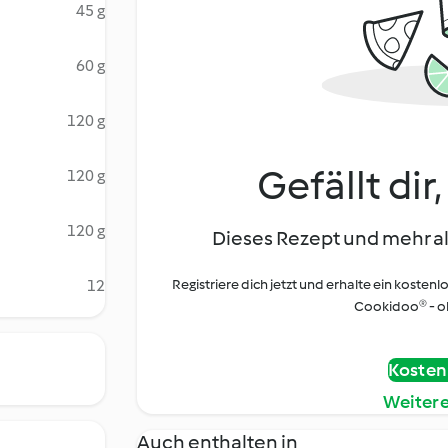
45 g
60 g
120 g
Gefällt dir
120 g
120 g
Dieses Rezept und mehr al
12
Registriere dich jetzt und erhalte ein kostenl
Cookidoo® - oh
Kostenl
Weiter
Auch enthalten in