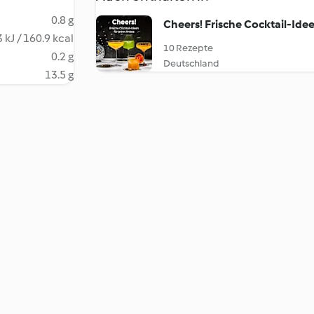
0.8 g
Cheers! Frische Cocktail-Idee
 kJ / 160.9 kcal
10 Rezepte
0.2 g
Deutschland
13.5 g