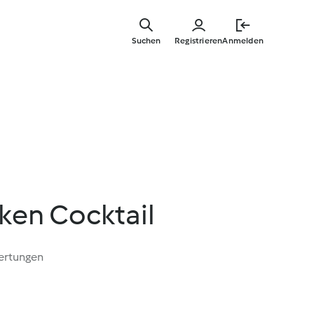
Springe
zum
Suchen
Registrieren
Anmelden
Hauptinha
ken Cocktail
ertungen