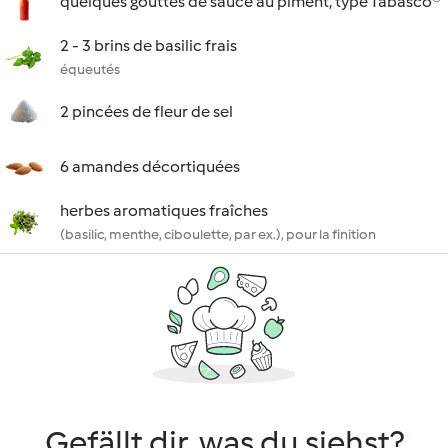
quelques gouttes de sauce au piment, type Tabasco®
2 - 3 brins de basilic frais
équeutés
2 pincées de fleur de sel
6 amandes décortiquées
herbes aromatiques fraîches
(basilic, menthe, ciboulette, par ex.), pour la finition
Gefällt dir, was du siehst?