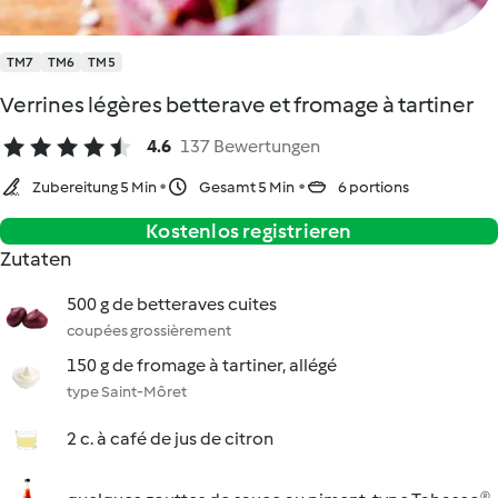
TM7
TM6
TM5
Verrines légères betterave et fromage à tartiner
4.6
137 Bewertungen
Zubereitung 5 Min
Gesamt 5 Min
6 portions
Kostenlos registrieren
Zutaten
500 g de betteraves cuites
coupées grossièrement
150 g de fromage à tartiner, allégé
type Saint-Môret
2 c. à café de jus de citron