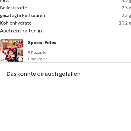
Fett
4.5 g
Ballaststoffe
2.5 g
gesättigte Fettsäuren
2.3 g
Kohlenhydrate
10.2 g
Auch enthalten in
Spécial Fêtes
9 Rezepte
Frankreich
Das könnte dir auch gefallen