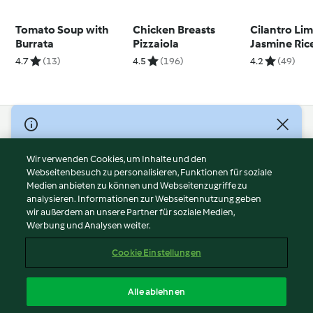
Tomato Soup with
Chicken Breasts
Cilantro Li
Burrata
Pizzaiola
Jasmine Ric
4.7
(13)
4.5
(196)
4.2
(49)
© Copyright 2026
Nutzungsbedingungen
Wir verwenden Cookies, um Inhalte und den
Webseitenbesuch zu personalisieren, Funktionen für soziale
Datenschutzrichtlinien
Medien anbieten zu können und Webseitenzugriffe zu
Disclaimer
analysieren. Informationen zur Webseitennutzung geben
Impressum
wir außerdem an unsere Partner für soziale Medien,
Werbung und Analysen weiter.
Cookies
Inhalt melden
Cookie Einstellungen
Abo kündigen
Vertrag widerrufen
Alle ablehnen
Erklärung zur Barrierefreiheit