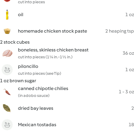
cut into pieces
oil
1 oz
homemade chicken stock paste
2 heaping tsp
2 stock cubes
boneless, skinless chicken breast
36 oz
cut into pieces (1¼ in.-1½ in.)
piloncillo
1 oz
cut into pieces (see Tip)
1 oz brown sugar
canned chipotle chilies
1 - 3 oz
(in adobo sauce)
dried bay leaves
2
Mexican tostadas
18