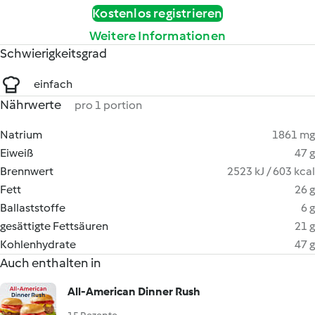
Kostenlos registrieren
Weitere Informationen
Schwierigkeitsgrad
einfach
Nährwerte
pro 1 portion
Natrium
1861 mg
Eiweiß
47 g
Brennwert
2523 kJ / 603 kcal
Fett
26 g
Ballaststoffe
6 g
gesättigte Fettsäuren
21 g
Kohlenhydrate
47 g
Auch enthalten in
All-American Dinner Rush