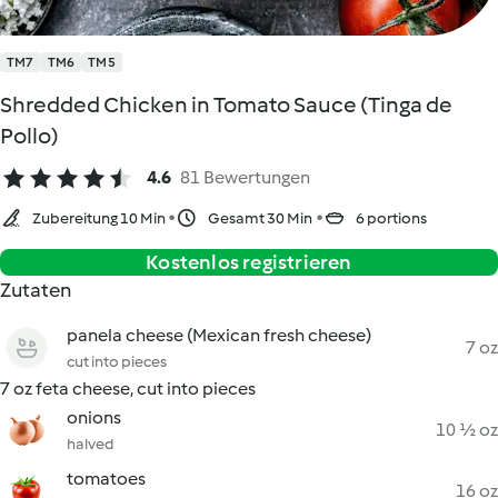
TM7
TM6
TM5
Shredded Chicken in Tomato Sauce (Tinga de
Pollo)
4.6
81 Bewertungen
Zubereitung 10 Min
Gesamt 30 Min
6 portions
Kostenlos registrieren
Zutaten
panela cheese (Mexican fresh cheese)
7 oz
cut into pieces
7 oz feta cheese, cut into pieces
onions
10 ½ oz
halved
tomatoes
16 oz