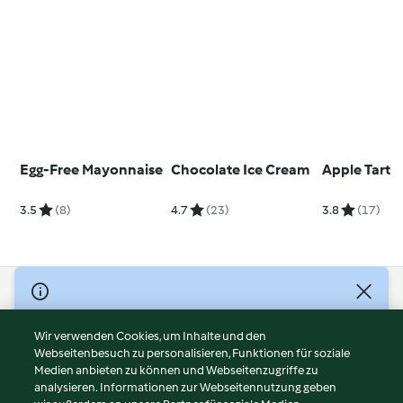
Egg-Free Mayonnaise
Chocolate Ice Cream
Apple Tart
3.5
(8)
4.7
(23)
3.8
(17)
© Copyright 2026
Nutzungsbedingungen
Wir verwenden Cookies, um Inhalte und den
Webseitenbesuch zu personalisieren, Funktionen für soziale
Datenschutzrichtlinien
Medien anbieten zu können und Webseitenzugriffe zu
Disclaimer
analysieren. Informationen zur Webseitennutzung geben