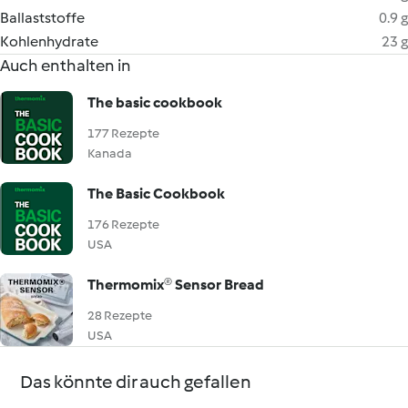
Ballaststoffe
0.9 g
Kohlenhydrate
23 g
Auch enthalten in
The basic cookbook
177 Rezepte
Kanada
The Basic Cookbook
176 Rezepte
USA
Thermomix® Sensor Bread
28 Rezepte
USA
Das könnte dir auch gefallen