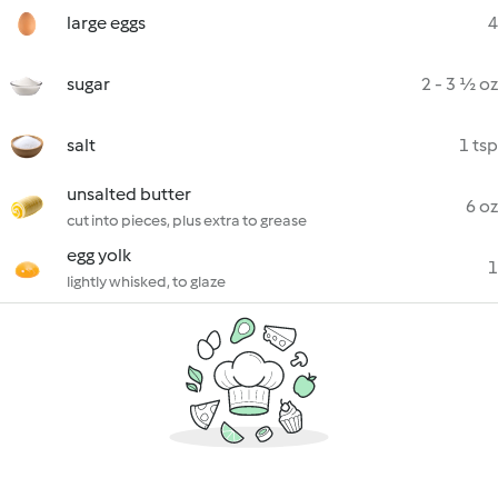
large eggs
4
sugar
2 - 3 ½ oz
salt
1 tsp
unsalted butter
6 oz
cut into pieces, plus extra to grease
egg yolk
1
lightly whisked, to glaze