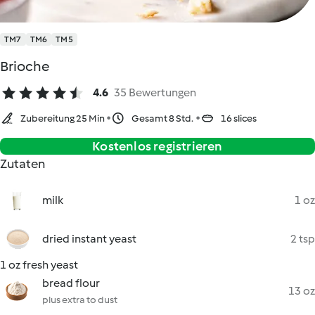
TM7
TM6
TM5
Brioche
4.6
35 Bewertungen
Zubereitung 25 Min
Gesamt 8 Std.
16 slices
Kostenlos registrieren
Zutaten
milk
1 oz
dried instant yeast
2 tsp
1 oz fresh yeast
bread flour
13 oz
plus extra to dust