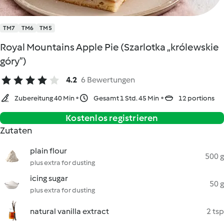
TM7
TM6
TM5
Royal Mountains Apple Pie (Szarlotka „królewskie
góry”)
4.2
6 Bewertungen
Zubereitung 40 Min
Gesamt 1 Std. 45 Min
12 portions
Kostenlos registrieren
Zutaten
plain flour
500 g
plus extra for dusting
icing sugar
50 g
plus extra for dusting
natural vanilla extract
2 tsp