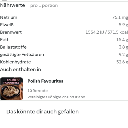
Nährwerte
pro 1 portion
Natrium
75.1 mg
Eiweiß
5.9 g
Brennwert
1554.2 kJ / 371.5 kcal
Fett
15.4 g
Ballaststoffe
3.8 g
gesättigte Fettsäuren
9.2 g
Kohlenhydrate
52.6 g
Auch enthalten in
Polish Favourites
10 Rezepte
Vereinigtes Königreich und Irland
Das könnte dir auch gefallen