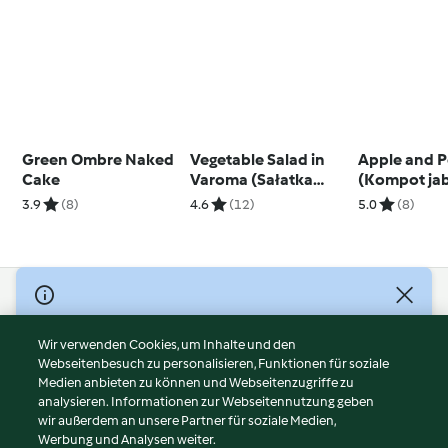
Green Ombre Naked
Vegetable Salad in
Apple and P
Cake
Varoma (Sałatka
(Kompot ja
jarzynowa na
gruszkowy)
3.9
(8)
4.6
(12)
5.0
(8)
Varomie)
© Copyright 2026
Nutzungsbedingungen
Wir verwenden Cookies, um Inhalte und den
Webseitenbesuch zu personalisieren, Funktionen für soziale
Datenschutzrichtlinien
Medien anbieten zu können und Webseitenzugriffe zu
Disclaimer
analysieren. Informationen zur Webseitennutzung geben
Impressum
wir außerdem an unsere Partner für soziale Medien,
Werbung und Analysen weiter.
Cookies