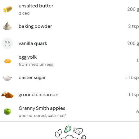
unsalted butter
200 g
diced
baking powder
2 tsp
vanilla quark
200 g
egg yolk
1
from medium egg
caster sugar
1 Tbsp
ground cinnamon
1 tsp
Granny Smith apples
6
peeled, cored, cut in half