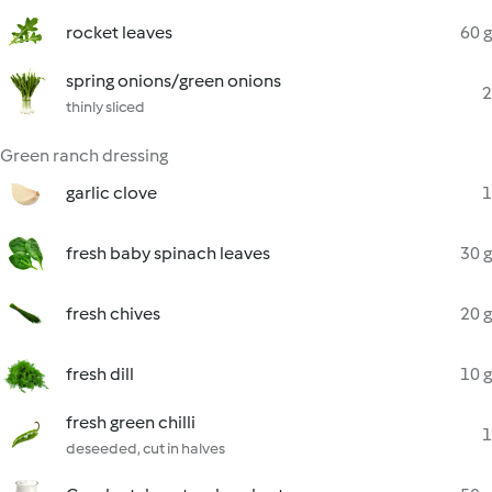
rocket leaves
60 g
spring onions/green onions
2
thinly sliced
Green ranch dressing
garlic clove
1
fresh baby spinach leaves
30 g
fresh chives
20 g
fresh dill
10 g
fresh green chilli
1
deseeded, cut in halves