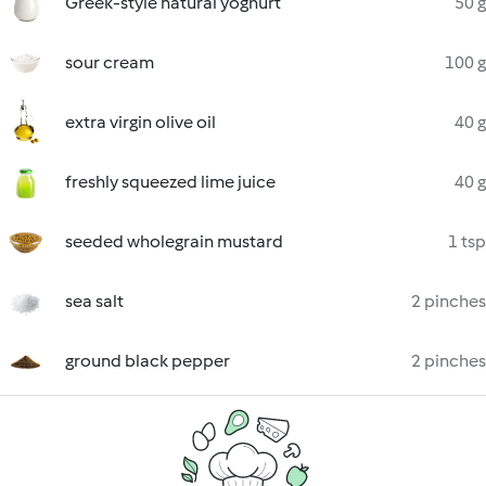
Greek-style natural yoghurt
50 g
sour cream
100 g
extra virgin olive oil
40 g
freshly squeezed lime juice
40 g
seeded wholegrain mustard
1 tsp
sea salt
2 pinches
ground black pepper
2 pinches