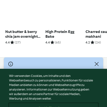
Nut butter & berry
High Protein Egg
Charred cau
chia jam overnight
Bake
makhani
oats
4.4
(27)
4.4
(65)
4.2
(24)
© Copyright 2026
Nutzungsbedingungen
Wir verwenden Cookies, um Inhalte und den
Webseitenbesuch zu personalisieren, Funktionen für soziale
Datenschutzrichtlinien
Medien anbieten zu können und Webseitenzugriffe zu
Disclaimer
analysieren. Informationen zur Webseitennutzung geben
Impressum
wir außerdem an unsere Partner für soziale Medien,
Werbung und Analysen weiter.
Cookies
Inhalt melden