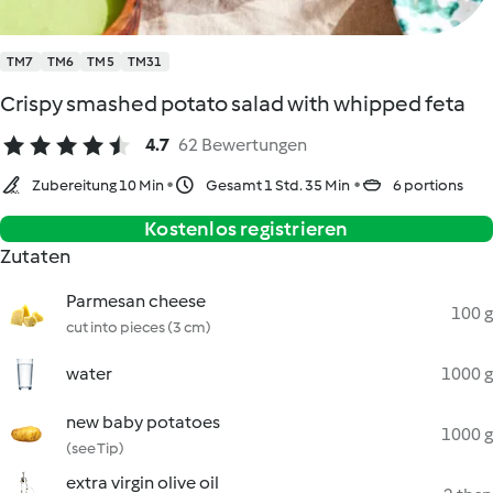
TM7
TM6
TM5
TM31
Crispy smashed potato salad with whipped feta
4.7
62 Bewertungen
Zubereitung 10 Min
Gesamt 1 Std. 35 Min
6 portions
Kostenlos registrieren
Zutaten
Parmesan cheese
100 g
cut into pieces (3 cm)
water
1000 g
new baby potatoes
1000 g
(see Tip)
extra virgin olive oil