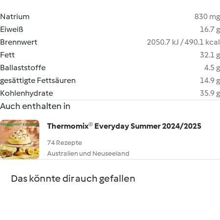
Natrium
830 mg
Eiweiß
16.7 g
Brennwert
2050.7 kJ / 490.1 kcal
Fett
32.1 g
Ballaststoffe
4.5 g
gesättigte Fettsäuren
14.9 g
Kohlenhydrate
35.9 g
Auch enthalten in
Thermomix® Everyday Summer 2024/2025
74 Rezepte
Australien und Neuseeland
Das könnte dir auch gefallen