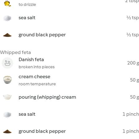
2 tbsp
to drizzle
sea salt
½ tsp
ground black pepper
½ tsp
Whipped feta
Danish feta
200 g
broken into pieces
cream cheese
50 g
room temperature
pouring (whipping) cream
50 g
sea salt
1 pinch
ground black pepper
1 pinch