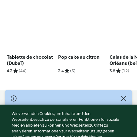
Tablette de chocolat
Pop cake au citron
Calas de la 
(Dubaï)
Orléans (be
riz)
4.3
(44)
3.4
(5)
3.8
(12)
© Copyright 2026
Nutzungsbedingungen
Wir verwenden Cookies, um Inhalte und den
Webseitenbesuch zu personalisieren, Funktionen für soziale
Datenschutzrichtlinien
Medien anbieten zu können und Webseitenzugriffe zu
Disclaimer
analysieren. Informationen zur Webseitennutzung geben
Impressum
wir außerdem an unsere Partner für soziale Medien,