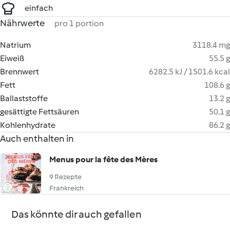
einfach
Nährwerte
pro 1 portion
Natrium
3118.4 mg
Eiweiß
55.5 g
Brennwert
6282.5 kJ / 1501.6 kcal
Fett
108.6 g
Ballaststoffe
13.2 g
gesättigte Fettsäuren
50.1 g
Kohlenhydrate
86.2 g
Auch enthalten in
Menus pour la fête des Mères
9 Rezepte
Frankreich
Das könnte dir auch gefallen