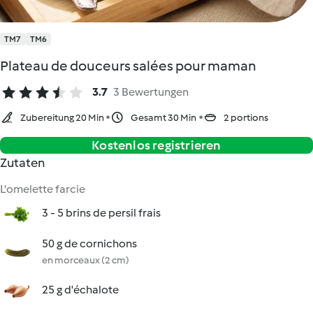
TM7
TM6
Plateau de douceurs salées pour maman
3.7
3 Bewertungen
Zubereitung 20 Min
Gesamt 30 Min
2 portions
Kostenlos registrieren
Zutaten
L'omelette farcie
3 - 5 brins de persil frais
50 g de cornichons
en morceaux (2 cm)
25 g d'échalote