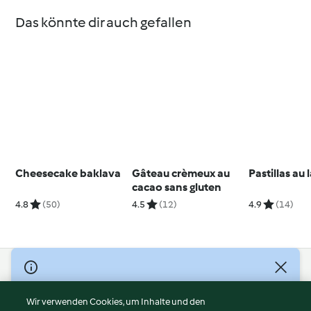
Das könnte dir auch gefallen
Cheesecake baklava
Gâteau crèmeux au
Pastillas au l
cacao sans gluten
4.8
(50)
4.5
(12)
4.9
(14)
© Copyright 2026
Nutzungsbedingungen
Wir verwenden Cookies, um Inhalte und den