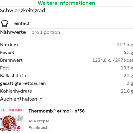
Weitere Informationen
Schwierigkeitsgrad
einfach
Nährwerte
pro 1 portion
Natrium
71.3 mg
Eiweiß
6.5 g
Brennwert
1234.8 kJ / 297 kcal
Fett
19.5 g
Ballaststoffe
2.5 g
gesättigte Fettsäuren
3 g
Kohlenhydrate
21.8 g
Auch enthalten in
Thermomix® et moi - n°36
45 Rezepte
Frankreich