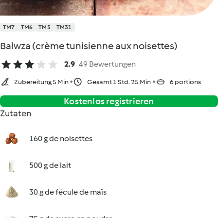
TM7
TM6
TM5
TM31
Balwza (crème tunisienne aux noisettes)
2.9
49 Bewertungen
Zubereitung 5 Min
Gesamt 1 Std. 25 Min
6 portions
Kostenlos registrieren
Zutaten
160 g de noisettes
500 g de lait
30 g de fécule de maïs