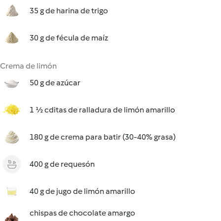
35 g de harina de trigo
30 g de fécula de maíz
Crema de limón
50 g de azúcar
1 ½ cditas de ralladura de limón amarillo
180 g de crema para batir (30-40% grasa)
400 g de requesón
40 g de jugo de limón amarillo
chispas de chocolate amargo