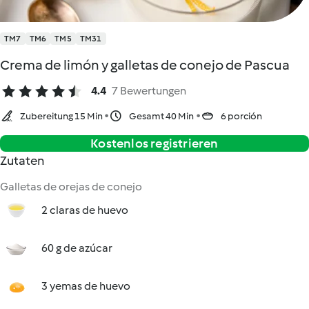
TM7
TM6
TM5
TM31
Crema de limón y galletas de conejo de Pascua
4.4
7 Bewertungen
Zubereitung 15 Min
Gesamt 40 Min
6 porción
Kostenlos registrieren
Zutaten
Galletas de orejas de conejo
2 claras de huevo
60 g de azúcar
3 yemas de huevo