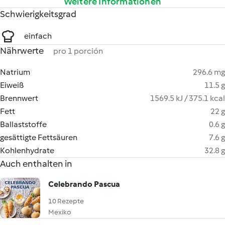
Weitere Informationen
Schwierigkeitsgrad
einfach
Nährwerte
pro 1 porción
Natrium
296.6 mg
Eiweiß
11.5 g
Brennwert
1569.5 kJ / 375.1 kcal
Fett
22 g
Ballaststoffe
0.6 g
gesättigte Fettsäuren
7.6 g
Kohlenhydrate
32.8 g
Auch enthalten in
Celebrando Pascua
10 Rezepte
Mexiko