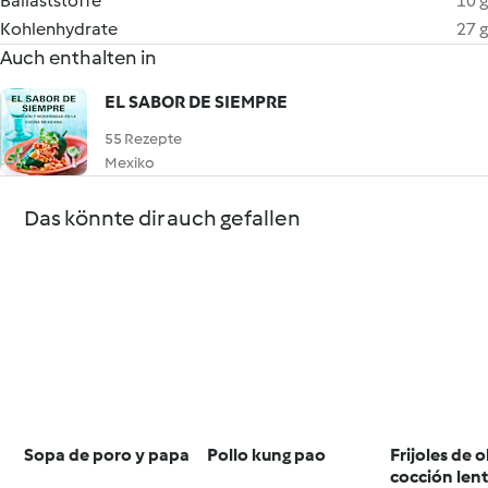
Ballaststoffe
10 g
Kohlenhydrate
27 g
Auch enthalten in
EL SABOR DE SIEMPRE
55 Rezepte
Mexiko
Das könnte dir auch gefallen
Sopa de poro y papa
Pollo kung pao
Frijoles de o
cocción len