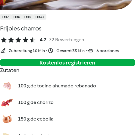
TM7
TM6
TM5
TM31
Frijoles charros
4.7
72 Bewertungen
Zubereitung 10 Min
Gesamt 35 Min
6 porciones
Kostenlos registrieren
Zutaten
100 g de tocino ahumado rebanado
100 g de chorizo
150 g de cebolla