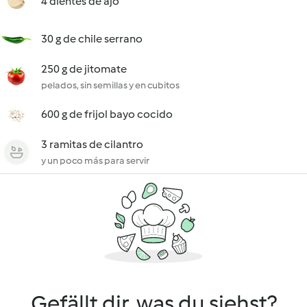
4 dientes de ajo
30 g de chile serrano
250 g de jitomate
pelados, sin semillas y en cubitos
600 g de frijol bayo cocido
3 ramitas de cilantro
y un poco más para servir
Gefällt dir, was du siehst?