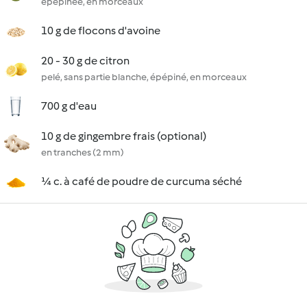
épépinée, en morceaux
10 g de flocons d'avoine
20 - 30 g de citron
pelé, sans partie blanche, épépiné, en morceaux
700 g d'eau
10 g de gingembre frais (optional)
en tranches (2 mm)
¼ c. à café de poudre de curcuma séché