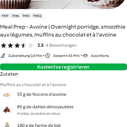
TM7
TM6
TM5
TM31
Meal Prep - Avoine | Overnight porridge, smoothie
aux légumes, muffins au chocolat et à l'avoine
3.5
4 Bewertungen
Zubereitung 10 Min
Gesamt 45 Min
4 portions
Kostenlos registrieren
Zutaten
Muffins au chocolat et à l'avoine
55 g de flocons d'avoine
80 g de dattes dénoyautées
molles, coupées en deux
180 g de farine de blé