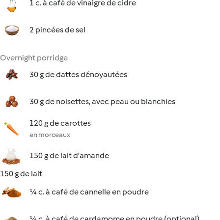
1 c. à café de vinaigre de cidre
2 pincées de sel
Overnight porridge
30 g de dattes dénoyautées
30 g de noisettes, avec peau ou blanchies
120 g de carottes
en morceaux
150 g de lait d'amande
150 g de lait
¼ c. à café de cannelle en poudre
¼ c. à café de cardamome en poudre (optional)