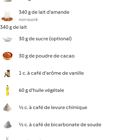
340 g de lait d'amande
non sucré
340 g de lait
30 g de sucre (optional)
30 g de poudre de cacao
1 c. à café d'arôme de vanille
60 g d'huile végétale
½ c. à café de levure chimique
½ c. à café de bicarbonate de soude