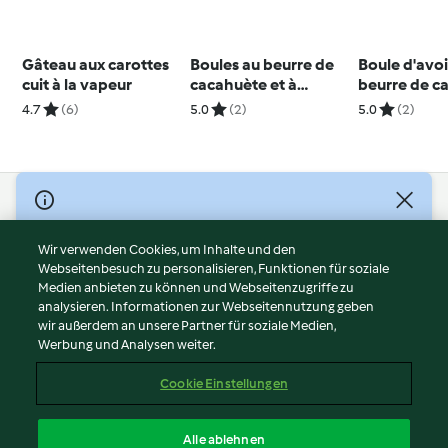
Gâteau aux carottes
Boules au beurre de
Boule d'avo
cuit à la vapeur
cacahuète et à
beurre de c
l'avoine
4.7
(6)
5.0
(2)
5.0
(2)
© Copyright 2026
Nutzungsbedingungen
Wir verwenden Cookies, um Inhalte und den
Webseitenbesuch zu personalisieren, Funktionen für soziale
Datenschutzrichtlinien
Medien anbieten zu können und Webseitenzugriffe zu
Disclaimer
analysieren. Informationen zur Webseitennutzung geben
Impressum
wir außerdem an unsere Partner für soziale Medien,
Werbung und Analysen weiter.
Cookies
Inhalt melden
Cookie Einstellungen
Abo kündigen
Vertrag widerrufen
Alle ablehnen