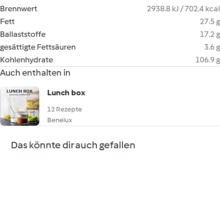
Brennwert
2938.8 kJ / 702.4 kcal
Fett
27.5 g
Ballaststoffe
17.2 g
gesättigte Fettsäuren
3.6 g
Kohlenhydrate
106.9 g
Auch enthalten in
Lunch box
12 Rezepte
Benelux
Das könnte dir auch gefallen