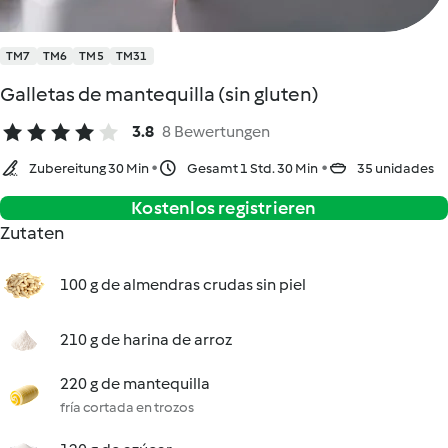
TM7
TM6
TM5
TM31
Galletas de mantequilla (sin gluten)
3.8
8 Bewertungen
Zubereitung 30 Min
Gesamt 1 Std. 30 Min
35 unidades
Kostenlos registrieren
Zutaten
100 g de almendras crudas sin piel
210 g de harina de arroz
220 g de mantequilla
fría cortada en trozos