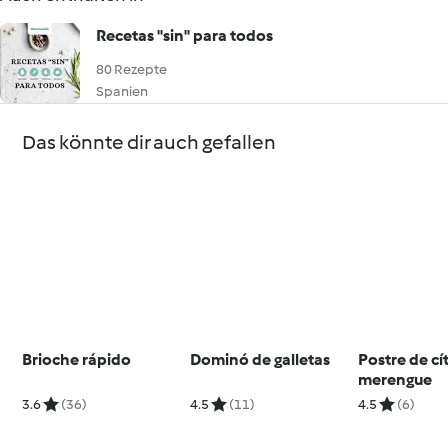
Recetas "sin" para todos
80 Rezepte
Spanien
Das könnte dir auch gefallen
Brioche rápido
Dominó de galletas
Postre de cí
merengue
3.6
(36)
4.5
(11)
4.5
(6)