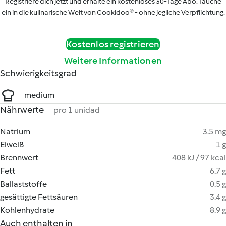
Registriere dich jetzt und erhalte ein kostenloses 30-Tage Abo. Tauche
ein in die kulinarische Welt von Cookidoo® - ohne jegliche Verpflichtung.
Kostenlos registrieren
Weitere Informationen
Schwierigkeitsgrad
medium
Nährwerte
pro 1 unidad
Natrium
3.5 mg
Eiweiß
1 g
Brennwert
408 kJ / 97 kcal
Fett
6.7 g
Ballaststoffe
0.5 g
gesättigte Fettsäuren
3.4 g
Kohlenhydrate
8.9 g
Auch enthalten in