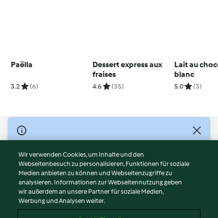
Paëlla
Dessert express aux
Lait au choc
fraises
blanc
3.2
(6)
4.6
(35)
5.0
(3)
© Copyright 2026
Nutzungsbedingungen
Wir verwenden Cookies, um Inhalte und den
Webseitenbesuch zu personalisieren, Funktionen für soziale
Datenschutzrichtlinien
Medien anbieten zu können und Webseitenzugriffe zu
Disclaimer
analysieren. Informationen zur Webseitennutzung geben
Impressum
wir außerdem an unsere Partner für soziale Medien,
Werbung und Analysen weiter.
Cookies
Inhalt melden