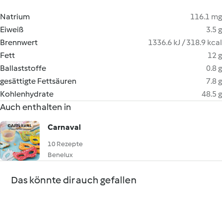
Natrium
116.1 mg
Eiweiß
3.5 g
Brennwert
1336.6 kJ / 318.9 kcal
Fett
12 g
Ballaststoffe
0.8 g
gesättigte Fettsäuren
7.8 g
Kohlenhydrate
48.5 g
Auch enthalten in
Carnaval
10 Rezepte
Benelux
Das könnte dir auch gefallen