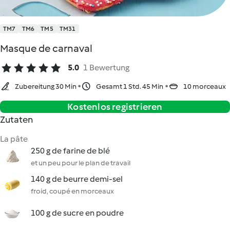
TM7
TM6
TM5
TM31
Masque de carnaval
5.0
1 Bewertung
Zubereitung 30 Min
Gesamt 1 Std. 45 Min
10 morceaux
Kostenlos registrieren
Zutaten
La pâte
250 g de farine de blé
et un peu pour le plan de travail
140 g de beurre demi-sel
froid, coupé en morceaux
100 g de sucre en poudre