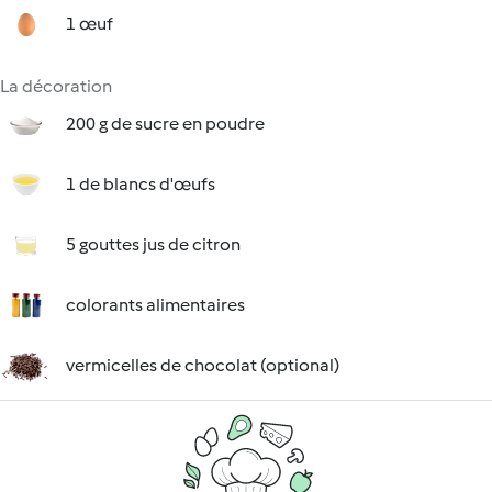
1 œuf
La décoration
200 g de sucre en poudre
1 de blancs d'œufs
5 gouttes jus de citron
colorants alimentaires
vermicelles de chocolat (optional)