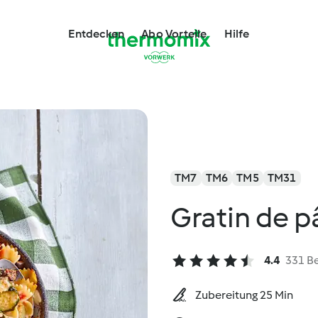
Entdecken
Abo Vorteile
Hilfe
TM7
TM6
TM5
TM31
Gratin de p
4.4
331 B
Zubereitung 25 Min