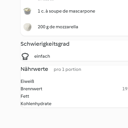
1 c. à soupe de mascarpone
200 g de mozzarella
Schwierigkeitsgrad
einfach
Nährwerte
pro 1 portion
Eiweiß
Brennwert
19
Fett
Kohlenhydrate