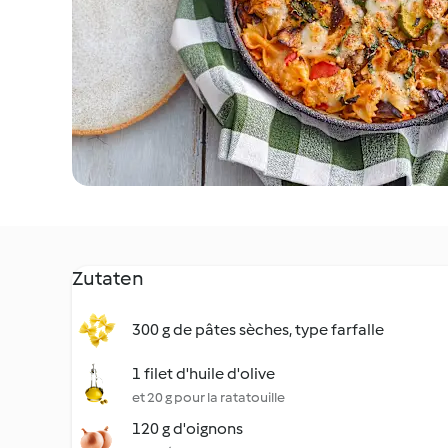
Zutaten
300 g de pâtes sèches, type farfalle
1 filet d'huile d'olive
et 20 g pour la ratatouille
120 g d'oignons