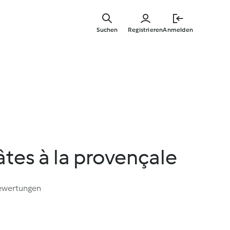
Springe
zum
Suchen
Registrieren
Anmelden
Hauptinha
âtes à la provençale
ewertungen