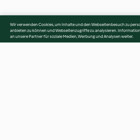
Wir verwenden Cookies, um Inhalte und den Webseitenbesuch zu person
anbieten zu können und Webseitenzugriffe zu analysieren. Informati
an unsere Partner für soziale Medien, Werbung und Analysen weiter.
Gnocchi sauce tomate et
Gnocchi à l'amatri
chorizo
4.4
(188)
4.2
(377)
© Copyright 2026