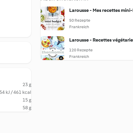
Larousse - Mes recettes mini-
50 Rezepte
Frankreich
Larousse - Recettes végétari
120 Rezepte
Frankreich
23 g
54 kJ / 461 kcal
15 g
58 g