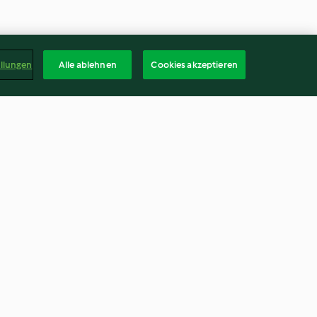
ellungen
Alle ablehnen
Cookies akzeptieren
 bœuf et au
Pilaf de quinoa au poulet et
aux carottes
2.6
(252)