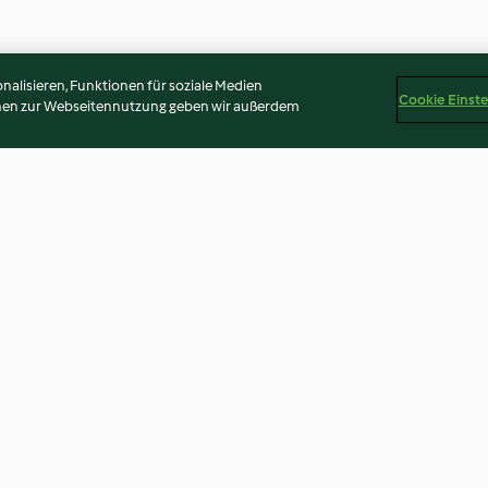
alisieren, Funktionen für soziale Medien
Cookie Einst
onen zur Webseitennutzung geben wir außerdem
ciana
Gratin de pommes de terre,
Riz mexicain au
brocoli, comté et chorizo
chorizo
4.5
(331)
4.2
(223)