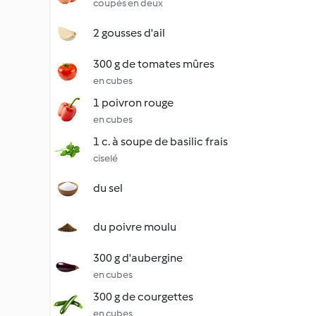
coupés en deux
2 gousses d'ail
300 g de tomates mûres
en cubes
1 poivron rouge
en cubes
1 c. à soupe de basilic frais
ciselé
du sel
du poivre moulu
300 g d'aubergine
en cubes
300 g de courgettes
en cubes