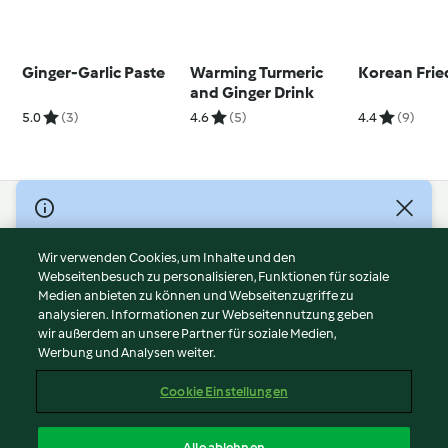
Ginger-Garlic Paste
Warming Turmeric
Korean Frie
and Ginger Drink
5.0
(3)
4.6
(5)
4.4
(9)
© Copyright 2026
Nutzungsbedingungen
Wir verwenden Cookies, um Inhalte und den
Webseitenbesuch zu personalisieren, Funktionen für soziale
Datenschutzrichtlinien
Medien anbieten zu können und Webseitenzugriffe zu
Disclaimer
analysieren. Informationen zur Webseitennutzung geben
Impressum
wir außerdem an unsere Partner für soziale Medien,
Werbung und Analysen weiter.
Cookies
Inhalt melden
Cookie Einstellungen
Abo kündigen
Vertrag widerrufen
Alle ablehnen