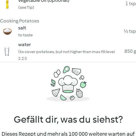
vegetable oil (optional)
1 tsp
(see Tip)
Cooking Potatoes
salt
½ tsp
to taste
water
850 g
(to cover potatoes, but not higher than max fill level
2.2 l)
Gefällt dir, was du siehst?
Dieses Rezept und mehr als 100 000 weitere warten auf