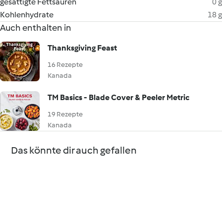
gesättigte Fettsäuren
0 g
Kohlenhydrate
18 g
Auch enthalten in
Thanksgiving Feast
16 Rezepte
Kanada
TM Basics - Blade Cover & Peeler Metric
19 Rezepte
Kanada
Das könnte dir auch gefallen