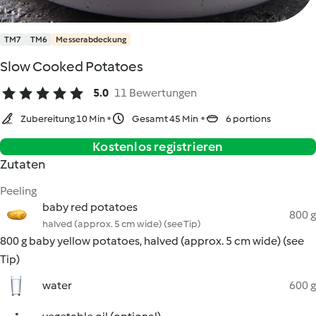
TM7
TM6
Messerabdeckung
Slow Cooked Potatoes
5.0
11 Bewertungen
Zubereitung 10 Min
Gesamt 45 Min
6 portions
Kostenlos registrieren
Zutaten
Peeling
baby red potatoes
800 g
halved (approx. 5 cm wide) (see Tip)
800 g baby yellow potatoes, halved (approx. 5 cm wide) (see
Tip)
water
600 g