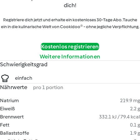
dich!
Registriere dich jetzt und erhalte ein kostenloses 30-Tage Abo. Tauche
ein in die kulinarische Welt von Cookidoo® - ohne jegliche Verpflichtung.
Kostenlos registrieren
Weitere Informationen
Schwierigkeitsgrad
einfach
Nährwerte
pro 1 portion
Natrium
219.9 mg
Eiweiß
2.2 g
Brennwert
332.1 kJ / 79.4 kcal
Fett
0.1 g
Ballaststoffe
1.9 g