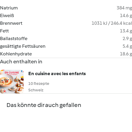
Natrium
384 mg
Eiweiß
14.6 g
Brennwert
1031 kJ / 246.4 kcal
Fett
13.4 g
Ballaststoffe
2.9 g
gesättigte Fettsäuren
5.4 g
Kohlenhydrate
18.6 g
Auch enthalten in
En cuisine avec les enfants
10 Rezepte
Schweiz
Das könnte dir auch gefallen