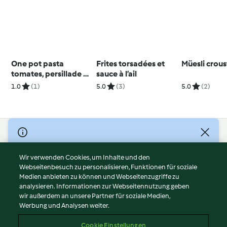
One pot pasta
Frites torsadées et
Müesli crous
tomates, persillade et
sauce à l’ail
moules
1.0
(1)
5.0
(3)
5.0
(2)
© Copyright 2026
Nutzungsbedingungen
Wir verwenden Cookies, um Inhalte und den
Webseitenbesuch zu personalisieren, Funktionen für soziale
Datenschutzrichtlinien
Medien anbieten zu können und Webseitenzugriffe zu
Disclaimer
analysieren. Informationen zur Webseitennutzung geben
Impressum
wir außerdem an unsere Partner für soziale Medien,
Werbung und Analysen weiter.
Cookies
Inhalt melden
Cookie Einstellungen