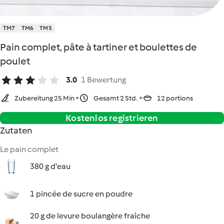
TM7
TM6
TM5
Pain complet, pâte à tartiner et boulettes de
poulet
3.0
1 Bewertung
Zubereitung 25 Min
Gesamt 2 Std.
12 portions
Kostenlos registrieren
Zutaten
Le pain complet
380 g d'eau
1 pincée de sucre en poudre
20 g de levure boulangère fraîche