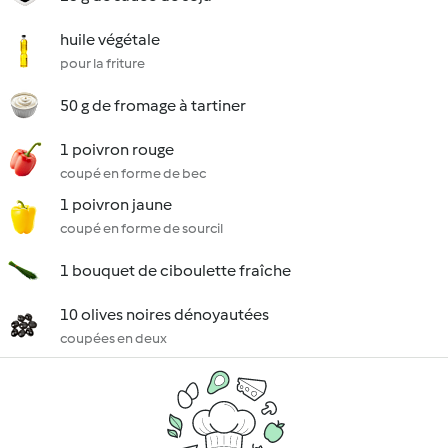
huile végétale
pour la friture
50 g de fromage à tartiner
1 poivron rouge
coupé en forme de bec
1 poivron jaune
coupé en forme de sourcil
1 bouquet de ciboulette fraîche
10 olives noires dénoyautées
coupées en deux