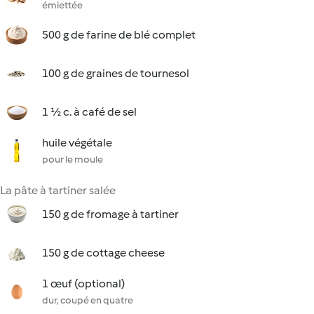
émiettée
500 g de farine de blé complet
100 g de graines de tournesol
1 ½ c. à café de sel
huile végétale
pour le moule
La pâte à tartiner salée
150 g de fromage à tartiner
150 g de cottage cheese
1 œuf (optional)
dur, coupé en quatre