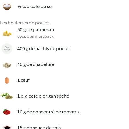
½ c. à café de sel
Les boulettes de poulet
50 g de parmesan
coupé en morceaux
400 g de hachis de poulet
40 g de chapelure
1 œuf
1 c. à café d'origan séché
10 g de concentré de tomates
15 g de sauce de soja