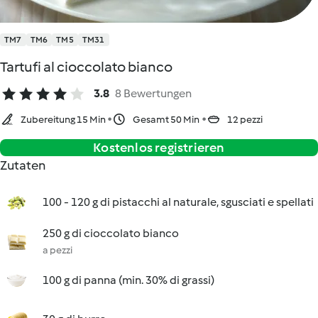
TM7
TM6
TM5
TM31
Tartufi al cioccolato bianco
3.8
8 Bewertungen
Zubereitung 15 Min
Gesamt 50 Min
12 pezzi
Kostenlos registrieren
Zutaten
100 - 120 g di pistacchi al naturale, sgusciati e spellati
250 g di cioccolato bianco
a pezzi
100 g di panna (min. 30% di grassi)