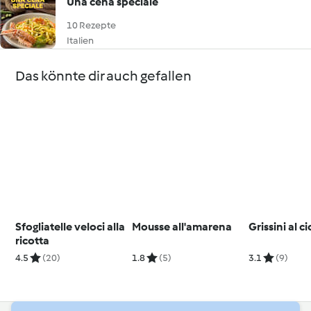
Una cena speciale
10 Rezepte
Italien
Das könnte dir auch gefallen
Sfogliatelle veloci alla
Mousse all'amarena
Grissini al c
ricotta
4.5
(20)
1.8
(5)
3.1
(9)