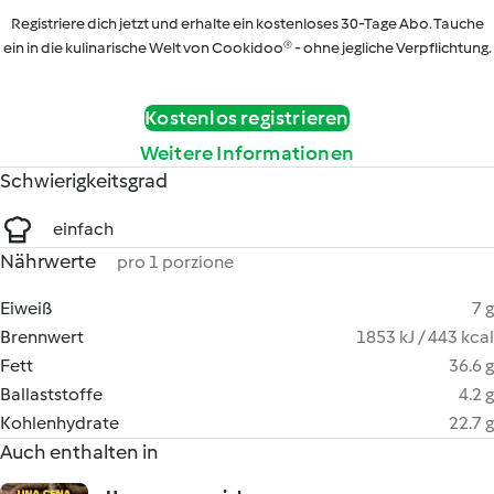
Registriere dich jetzt und erhalte ein kostenloses 30-Tage Abo. Tauche
ein in die kulinarische Welt von Cookidoo® - ohne jegliche Verpflichtung.
Kostenlos registrieren
Weitere Informationen
Schwierigkeitsgrad
einfach
Nährwerte
pro 1 porzione
Eiweiß
7 g
Brennwert
1853 kJ / 443 kcal
Fett
36.6 g
Ballaststoffe
4.2 g
Kohlenhydrate
22.7 g
Auch enthalten in