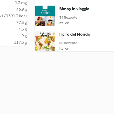
1.3 mg
Bimby in viaggio
46.9 g
kJ / 1391.3 kcal
34 Rezepte
77.5 g
Italien
4.5 g
Il giro del Mondo
9 g
117.5 g
80 Rezepte
Italien