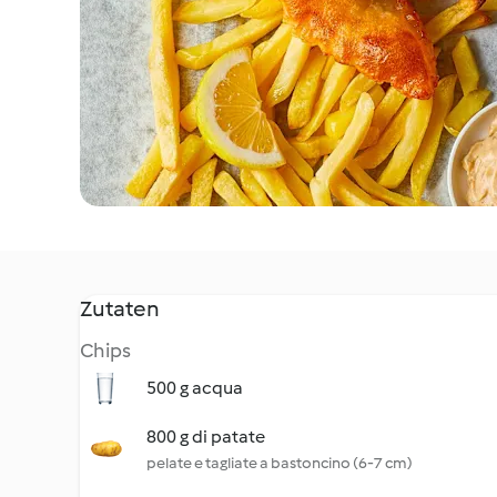
Zutaten
Chips
500 g acqua
800 g di patate
pelate e tagliate a bastoncino (6-7 cm)