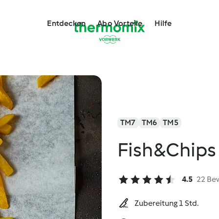
Entdecken
Abo Vorteile
Hilfe
TM7
TM6
TM5
Fish&Chips
4.5
22 Be
Zubereitung 1 Std.