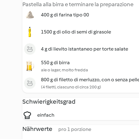
Pastella alla birra e terminare la preparazione
400 g di farina tipo 00
1500 g di olio di semi di girasole
4 g di lievito istantaneo per torte salate
550 g di birra
ale o lager, molto fredda
800 g di filetto di merluzzo, con o senza pell
(4 filetti, ciascuno di circa 200 g)
Schwierigkeitsgrad
einfach
Nährwerte
pro 1 porzione