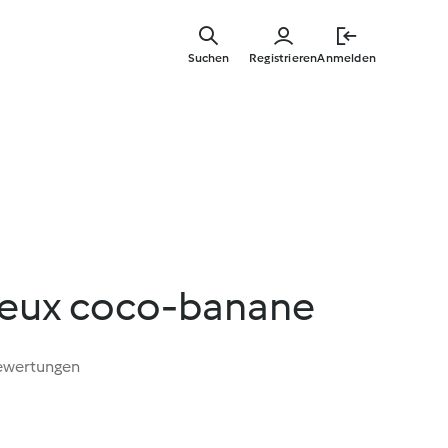
Springe
zum
Suchen
Registrieren
Anmelden
Hauptinha
leux coco-banane
ewertungen