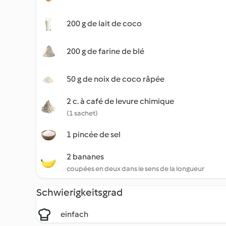
200 g de lait de coco
200 g de farine de blé
50 g de noix de coco râpée
2 c. à café de levure chimique
(1 sachet)
1 pincée de sel
2 bananes
coupées en deux dans le sens de la longueur
Schwierigkeitsgrad
einfach