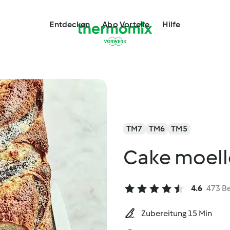
Entdecken
Abo Vorteile
Hilfe
TM7
TM6
TM5
Cake moel
4.6
473 B
Zubereitung 15 Min