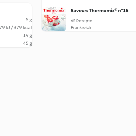
Saveurs Thermomix® n°15
5 g
65 Rezepte
79 kJ / 379 kcal
Frankreich
19 g
45 g