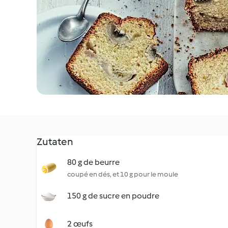
Zutaten
80 g de beurre
coupé en dés, et 10 g pour le moule
150 g de sucre en poudre
2 œufs