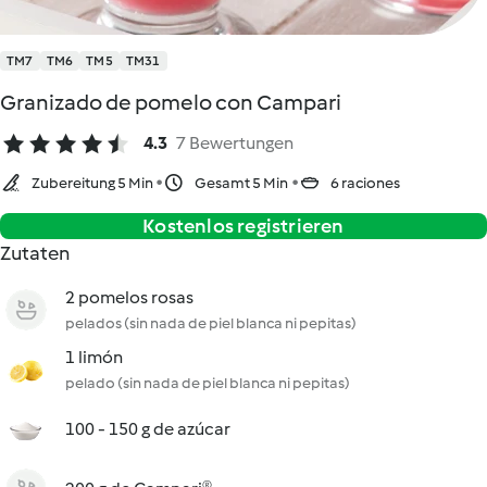
TM7
TM6
TM5
TM31
Granizado de pomelo con Campari
4.3
7 Bewertungen
Zubereitung 5 Min
Gesamt 5 Min
6 raciones
Kostenlos registrieren
Zutaten
2 pomelos rosas
pelados (sin nada de piel blanca ni pepitas)
1 limón
pelado (sin nada de piel blanca ni pepitas)
100 - 150 g de azúcar