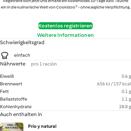
Registriere dich jetzt und erhalte ein kostenloses 30-Tage Abo. Tauche
ein in die kulinarische Welt von Cookidoo® - ohne jegliche Verpflichtung.
Kostenlos registrieren
Weitere Informationen
Schwierigkeitsgrad
einfach
Nährwerte
pro 1 ración
Eiweiß
0.6 g
Brennwert
656 kJ / 157 kcal
Fett
0.1 g
Ballaststoffe
1.1 g
Kohlenhydrate
28.8 g
Auch enthalten in
Frío y natural