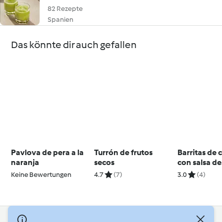
82 Rezepte
Spanien
Das könnte dir auch gefallen
Pavlova de pera a la
Turrón de frutos
Barritas de 
naranja
secos
con salsa de
caramelo (si
Keine Bewertungen
4.7
(7)
3.0
(4)