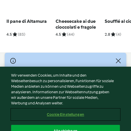
Il pane di Altamura
Cheesecake ai due
Soufflé al c
cioccolati e fragole
4.5
(83)
4.5
(44)
2.8
(4)
© Copyright 2026
Nutzungsbedingungen
Wir verwenden Cookies, um Inhalte und den
Webseitenbesuch zu personalisieren, Funktionen für soziale
Datenschutzrichtlinien
Medien anbieten zu können und Webseitenzugriffe zu
Disclaimer
analysieren. Informationen zur Webseitennutzung geben
Impressum
wir außerdem an unsere Partner für soziale Medien,
Werbung und Analysen weiter.
Cookies
Inhalt melden
Cookie Einstellungen
Abo kündigen
Vertrag widerrufen
Alle ablehnen