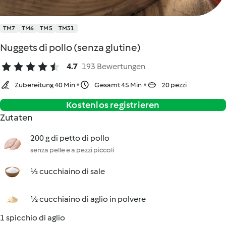
TM7
TM6
TM5
TM31
Nuggets di pollo (senza glutine)
4.7
193 Bewertungen
Zubereitung 40 Min
Gesamt 45 Min
20 pezzi
Kostenlos registrieren
Zutaten
200 g di petto di pollo
senza pelle e a pezzi piccoli
½ cucchiaino di sale
½ cucchiaino di aglio in polvere
1 spicchio di aglio