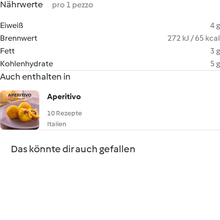
Nährwerte
pro 1 pezzo
Eiweiß
4 g
Brennwert
272 kJ / 65 kcal
Fett
3 g
Kohlenhydrate
5 g
Auch enthalten in
Aperitivo
10 Rezepte
Italien
Das könnte dir auch gefallen