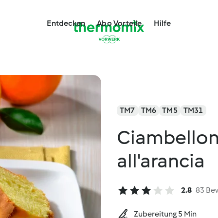
Entdecken
Abo Vorteile
Hilfe
TM7
TM6
TM5
TM31
Ciambellon
all'arancia
2.8
83 Be
Zubereitung 5 Min