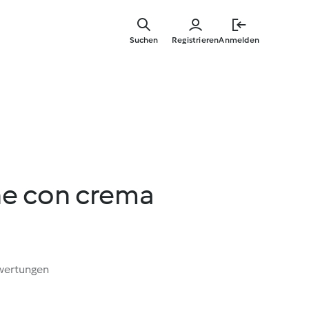
Springe
zum
Suchen
Registrieren
Anmelden
Hauptinha
e con crema
wertungen