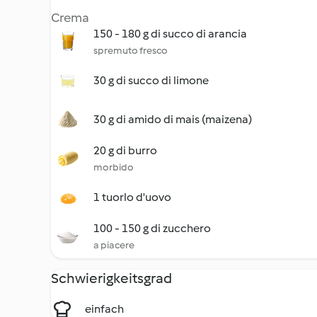
Crema
150 - 180 g di succo di arancia
spremuto fresco
30 g di succo di limone
30 g di amido di mais (maizena)
20 g di burro
morbido
1 tuorlo d'uovo
100 - 150 g di zucchero
a piacere
Schwierigkeitsgrad
einfach