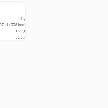
4.6 g
07 kJ / 336 kcal
13.9 g
51.5 g