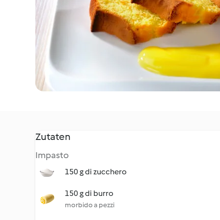
Zutaten
Impasto
150 g di zucchero
150 g di burro
morbido a pezzi