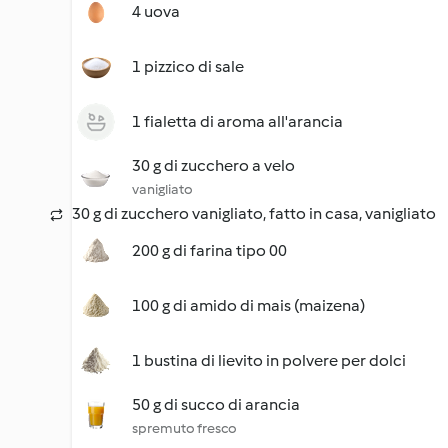
4 uova
1 pizzico di sale
1 fialetta di aroma all'arancia
30 g di zucchero a velo
vanigliato
30 g di zucchero vanigliato, fatto in casa, vanigliato
200 g di farina tipo 00
100 g di amido di mais (maizena)
1 bustina di lievito in polvere per dolci
50 g di succo di arancia
spremuto fresco