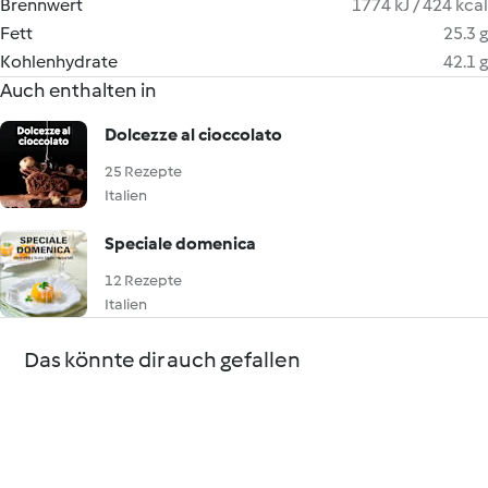
Brennwert
1774 kJ / 424 kcal
Fett
25.3 g
Kohlenhydrate
42.1 g
Auch enthalten in
Dolcezze al cioccolato
25 Rezepte
Italien
Speciale domenica
12 Rezepte
Italien
Das könnte dir auch gefallen