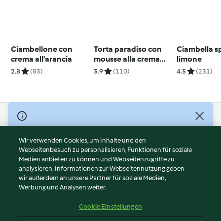
Ciambellone con
Torta paradiso con
Ciambella s
crema all'arancia
mousse alla crema
limone
gianduia
2.8
(83)
3.9
(110)
4.5
(231)
© Copyright 2026
Nutzungsbedingungen
Wir verwenden Cookies, um Inhalte und den
Webseitenbesuch zu personalisieren, Funktionen für soziale
Datenschutzrichtlinien
Medien anbieten zu können und Webseitenzugriffe zu
Disclaimer
analysieren. Informationen zur Webseitennutzung geben
Impressum
wir außerdem an unsere Partner für soziale Medien,
Werbung und Analysen weiter.
Cookies
Inhalt melden
Cookie Einstellungen
Abo kündigen