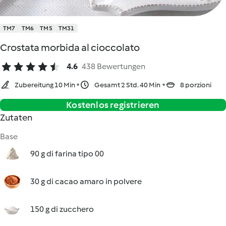
TM7
TM6
TM5
TM31
Crostata morbida al cioccolato
4.6
438 Bewertungen
Zubereitung 10 Min
Gesamt 2 Std. 40 Min
8 porzioni
Kostenlos registrieren
Zutaten
Base
90 g di farina tipo 00
30 g di cacao amaro in polvere
150 g di zucchero