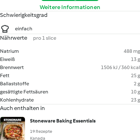
Weitere Informationen
Schwierigkeitsgrad
einfach
Nährwerte
pro 1 slice
Natrium
488 mg
Eiweiß
13 g
Brennwert
1506 kJ / 360 kcal
Fett
25 g
Ballaststoffe
2 g
gesättigte Fettsäuren
10 g
Kohlenhydrate
23 g
Auch enthalten in
Stoneware Baking Essentials
19 Rezepte
Kanada