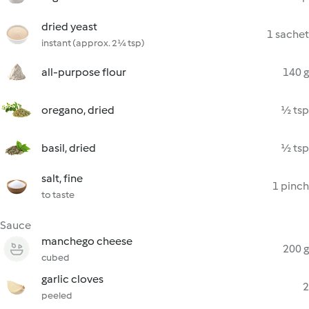
dried yeast
1 sachet
instant (approx. 2¼ tsp)
all-purpose flour
140 g
oregano, dried
½ tsp
basil, dried
½ tsp
salt, fine
1 pinch
to taste
Sauce
manchego cheese
200 g
cubed
garlic cloves
2
peeled