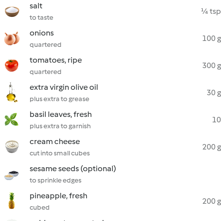
salt
¼ tsp
to taste
onions
100 g
quartered
tomatoes, ripe
300 g
quartered
extra virgin olive oil
30 g
plus extra to grease
basil leaves, fresh
10
plus extra to garnish
cream cheese
200 g
cut into small cubes
sesame seeds (optional)
to sprinkle edges
pineapple, fresh
200 g
cubed