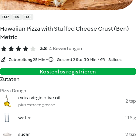
TM7
TM6
TM5
Hawaiian Pizza with Stuffed Cheese Crust (Ben)
Metric
3.8
4 Bewertungen
Zubereitung 25 Min
Gesamt 2 Std. 10 Min
8 slices
Kostenlos registrieren
Zutaten
Pizza Dough
extra virgin olive oil
2 tsp
plus extra to grease
water
115 g
sugar
2 tsp