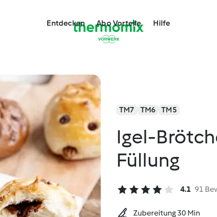
Entdecken
Abo Vorteile
Hilfe
TM7
TM6
TM5
Igel-Brötc
Füllung
4.1
91 Be
Zubereitung 30 Min