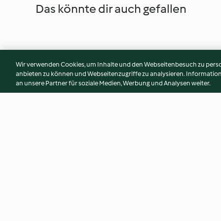
Das könnte dir auch gefallen
Wir verwenden Cookies, um Inhalte und den Webseitenbesuch zu person
anbieten zu können und Webseitenzugriffe zu analysieren. Informati
an unsere Partner für soziale Medien, Werbung und Analysen weiter.
Spinnennetz-Schokokuchen
Skelett-Kekse
3.1
(41)
4.3
(21)