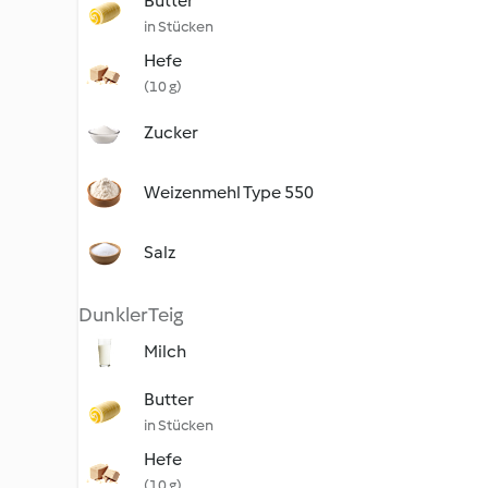
Butter
in Stücken
Hefe
(10 g)
Zucker
Weizenmehl Type 550
Salz
Dunkler Teig
Milch
Butter
in Stücken
Hefe
(10 g)