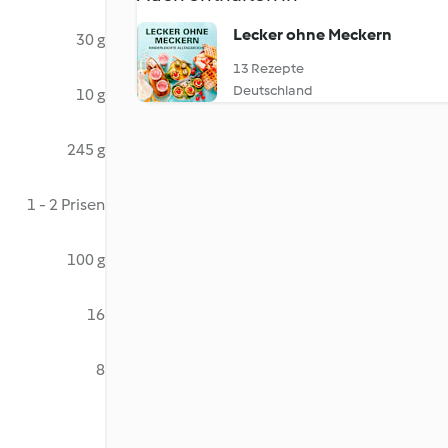
Lecker ohne Meckern
30 g
13 Rezepte
Deutschland
10 g
245 g
1 - 2 Prisen
100 g
16
8