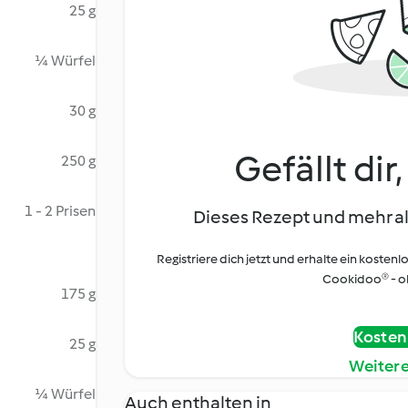
25 g
¼ Würfel
30 g
Gefällt dir
250 g
1 - 2 Prisen
Dieses Rezept und mehr al
Registriere dich jetzt und erhalte ein kostenl
Cookidoo® - oh
175 g
Kostenl
25 g
Weiter
¼ Würfel
Auch enthalten in