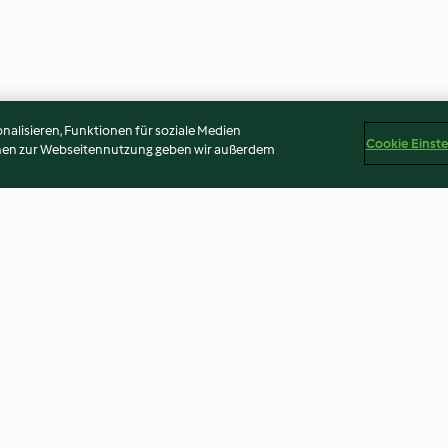
alisieren, Funktionen für soziale Medien
Cookie Einst
onen zur Webseitennutzung geben wir außerdem
Weihnachtsbaum-Cupcakes
Backmischung f
4.2
(37)
4.8
(171)