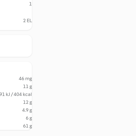
1
2 EL
46 mg
11 g
91 kJ / 404 kcal
12 g
4.9 g
6 g
61 g