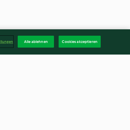
ellungen
Alle ablehnen
Cookies akzeptieren
ür Brownies
Trikot-Cookies
4.4
(22)