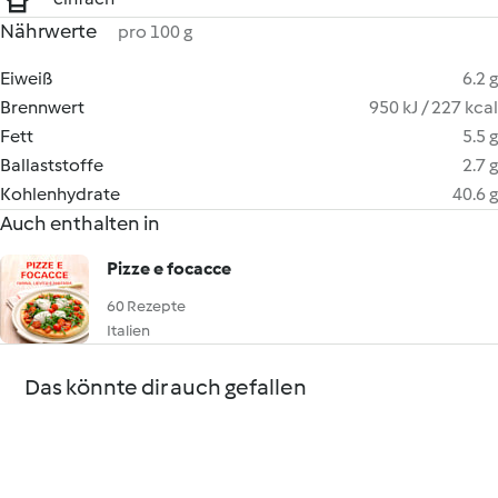
Nährwerte
pro 100 g
Eiweiß
6.2 g
Brennwert
950 kJ / 227 kcal
Fett
5.5 g
Ballaststoffe
2.7 g
Kohlenhydrate
40.6 g
Auch enthalten in
Pizze e focacce
60 Rezepte
Italien
Das könnte dir auch gefallen