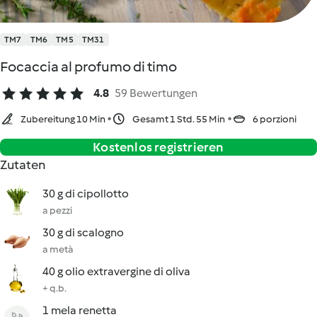
TM7
TM6
TM5
TM31
Focaccia al profumo di timo
4.8
59 Bewertungen
Zubereitung 10 Min
Gesamt 1 Std. 55 Min
6 porzioni
Kostenlos registrieren
Zutaten
30 g di cipollotto
a pezzi
30 g di scalogno
a metà
40 g olio extravergine di oliva
+ q.b.
1 mela renetta