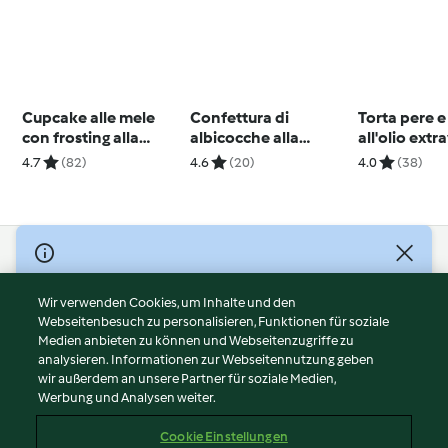
Cupcake alle mele
Confettura di
Torta pere 
con frosting alla
albicocche alla
all'olio extr
ricotta e cannella
cannella
di oliva di L
4.7
(82)
4.6
(20)
4.0
(38)
Montersino
© Copyright 2026
Nutzungsbedingungen
Wir verwenden Cookies, um Inhalte und den
Webseitenbesuch zu personalisieren, Funktionen für soziale
Datenschutzrichtlinien
Medien anbieten zu können und Webseitenzugriffe zu
Disclaimer
analysieren. Informationen zur Webseitennutzung geben
Impressum
wir außerdem an unsere Partner für soziale Medien,
Werbung und Analysen weiter.
Cookies
Inhalt melden
Cookie Einstellungen