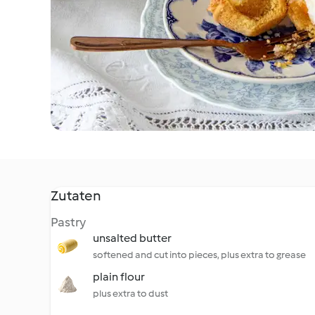
Zutaten
Pastry
unsalted butter
softened and cut into pieces, plus extra to grease
plain flour
plus extra to dust