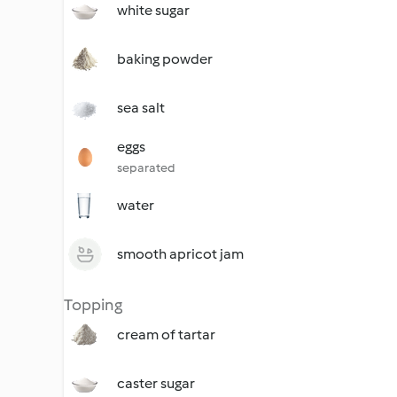
white sugar
baking powder
sea salt
eggs
separated
water
smooth apricot jam
Topping
cream of tartar
caster sugar