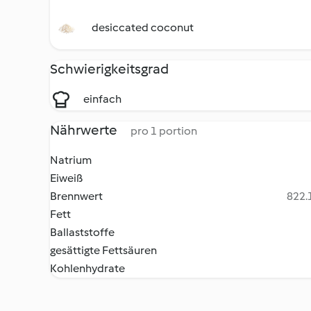
desiccated coconut
Schwierigkeitsgrad
einfach
Nährwerte
pro 1 portion
Natrium
Eiweiß
Brennwert
822.1
Fett
Ballaststoffe
gesättigte Fettsäuren
Kohlenhydrate