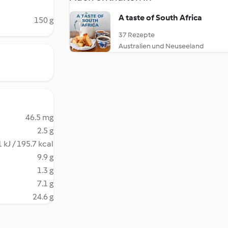
A taste of South Africa
150 g
37 Rezepte
Australien und Neuseeland
46.5 mg
2.5 g
 kJ / 195.7 kcal
9.9 g
1.3 g
7.1 g
24.6 g