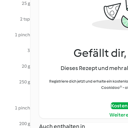
25 g
2 tsp
1 pinch
Gefällt dir
3
20 g
Dieses Rezept und mehr al
Registriere dich jetzt und erhalte ein kostenl
250 g
Cookidoo® - oh
Kostenl
1 pinch
Weiter
200 g
Auch enthalten in