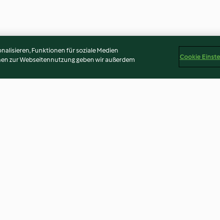
alisieren, Funktionen für soziale Medien
Cookie Einst
onen zur Webseitennutzung geben wir außerdem
read
Brown sugar spice rub
Apple and ginge
4.6
(14)
4.7
(34)