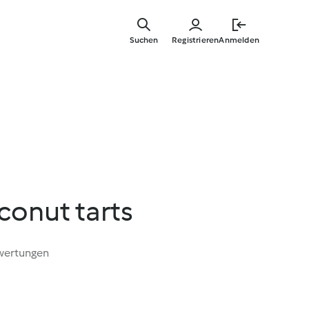
Springe
zum
Suchen
Registrieren
Anmelden
Hauptinha
conut tarts
wertungen