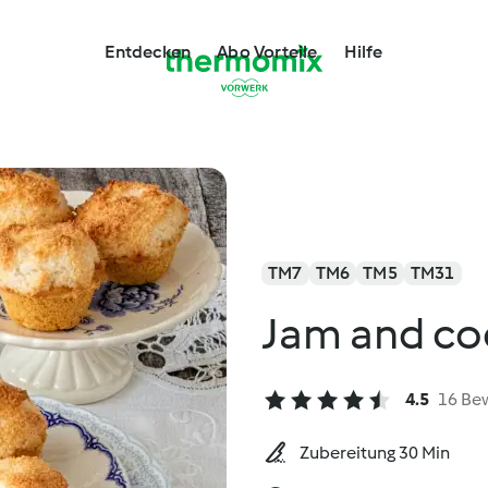
Entdecken
Abo Vorteile
Hilfe
TM7
TM6
TM5
TM31
Jam and co
4.5
16 Be
Zubereitung 30 Min